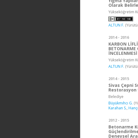
Yığma Yapılar
Olarak Belir
Yükseköğretim Ku
ALTUN F.
(Yürütü
2014 - 2016
KARBON LİFL
BETONARME Ç
İNCELENMESİ
Yükseköğretim Ku
ALTUN F.
(Yürütü
2014 - 2015
Sivas Çepni S
Restorasyon 
Belediye
Büyükmıhcı G.
(Y
Karahan S.
,
Hançe
2012 - 2015
Betonarme Kı
Güçlendirilme
Deneysel Araş