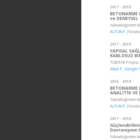
2017 - 2019
BETONARME P
ve DENEYSEL
Yükseköğretim Ku
ALTUN F.
(Yürütü
2017 - 2019
YAPISAL SAĞL
KABLOSUZ BİR
TÜBİTAK Projesi ,
Altun F.
,
Güngör V
2016 - 2019
BETONARME 
ANALİTİK VE
Yükseköğretim Ku
ALTUN F.
(Yürütü
2017 - 2018
Güçlendirilm
Davranışının
Yükseköğretim Ku