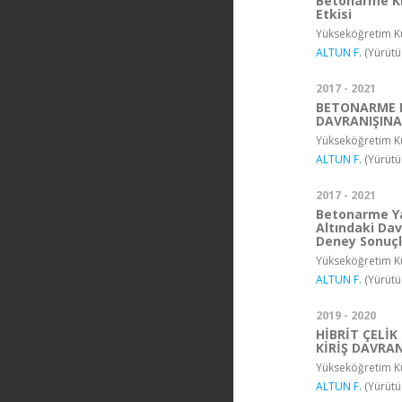
Betonarme Kir
Etkisi
Yükseköğretim Ku
ALTUN F.
(Yürütü
2017 - 2021
BETONARME P
DAVRANIŞINA
Yükseköğretim Ku
ALTUN F.
(Yürütü
2017 - 2021
Betonarme Yap
Altındaki Dav
Deney Sonuçla
Yükseköğretim Ku
ALTUN F.
(Yürütü
2019 - 2020
HİBRİT ÇELİ
KİRİŞ DAVRAN
Yükseköğretim Ku
ALTUN F.
(Yürütü