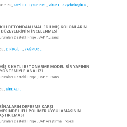
ürütücü),
Kozlu H. H.(Yürütücü)
,
Altun F.
,
Akşehirlioğlu A.
,
ATKILI BETONDAN İMAL EDİLMİŞ KOLONLARIN
DÜZEYLERİNİN İNCELENMESİ
rumları Destekli Proje , BAP Y.Lisans
cü),
DİRİKGİL T.
,
YAĞMUR E.
MİŞ 3 KATLI BETONARME MODEL BİR YAPININ
 YÖNTEMİYLE ANALİZİ
rumları Destekli Proje , BAP Y.Lisans
cü),
BİRDAL F.
İNALARIN DEPREME KARŞI
MESİNDE LİFLİ POLİMER UYGULAMASININ
AŞTIRILMASI
rumları Destekli Proje , BAP Araştırma Projesi