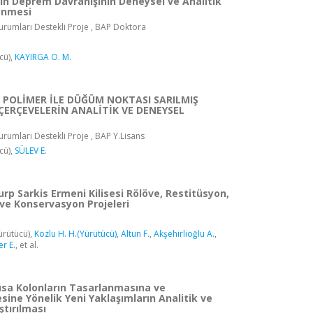
ın Deprem Davranışının Deneysel ve Analitik
lenmesi
rumları Destekli Proje , BAP Doktora
cü),
KAYIRGA O. M.
İ POLİMER İLE DÜĞÜM NOKTASI SARILMIŞ
ERÇEVELERİN ANALİTİK VE DENEYSEL
rumları Destekli Proje , BAP Y.Lisans
cü),
SÜLEV E.
urp Sarkis Ermeni Kilisesi Rölöve, Restitüsyon,
ve Konservasyon Projeleri
ürütücü),
Kozlu H. H.(Yürütücü)
,
Altun F.
,
Akşehirlioğlu A.
,
r E.
, et al.
sa Kolonların Tasarlanmasına ve
sine Yönelik Yeni Yaklaşımların Analitik ve
tırılması