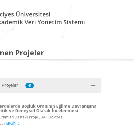
ciyes Üniversitesi
kademik Veri Yönetim Sistemi
nen Projeler
 Projeler
41
rdelerde Boşluk Oranının Eğilme Davranışına
litik ve Deneysel Olarak İncelenmesi
rumları Destekli Proje , BAP Doktora
cü),
ERGİN C.