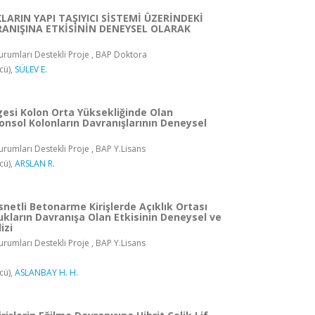
KLARIN YAPI TAŞIYICI SİSTEMİ ÜZERİNDEKİ
ANIŞINA ETKİSİNİN DENEYSEL OLARAK
rumları Destekli Proje , BAP Doktora
cü),
SÜLEV E.
gesi Kolon Orta Yüksekliğinde Olan
nsol Kolonların Davranışlarının Deneysel
rumları Destekli Proje , BAP Y.Lisans
cü),
ARSLAN R.
etli Betonarme Kirişlerde Açıklık Ortası
ukların Davranışa Olan Etkisinin Deneysel ve
izi
rumları Destekli Proje , BAP Y.Lisans
cü),
ASLANBAY H. H.