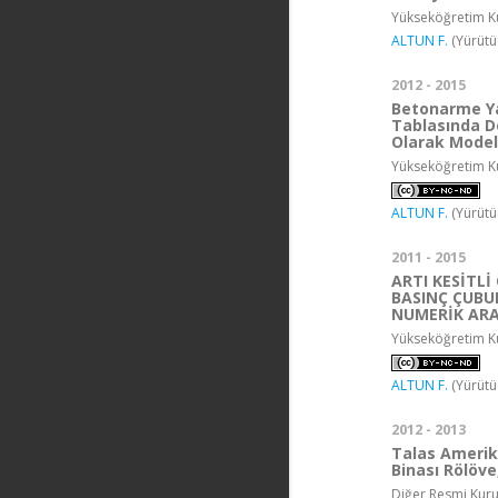
Yükseköğretim Ku
ALTUN F.
(Yürütü
2012 - 2015
Betonarme Ya
Tablasında D
Olarak Mode
Yükseköğretim Ku
ALTUN F.
(Yürütü
2011 - 2015
ARTI KESİTL
BASINÇ ÇUBU
NUMERİK ARA
Yükseköğretim Ku
ALTUN F.
(Yürütü
2012 - 2013
Talas Amerik
Binası Rölöve
Diğer Resmi Kur