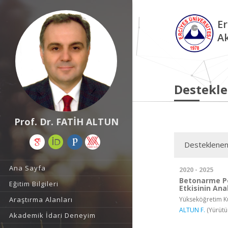
Er
A
Destekle
Prof. Dr. FATİH ALTUN
Desteklenen
Ana Sayfa
2020 - 2025
Betonarme Pe
Eğitim Bilgileri
Etkisinin Ana
Yükseköğretim Ku
Araştırma Alanları
ALTUN F.
(Yürütü
Akademik İdari Deneyim