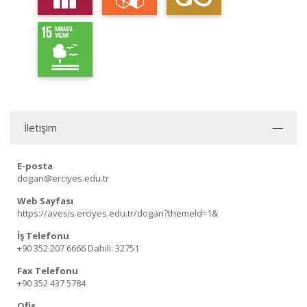
İletişim
E-posta
dogan@erciyes.edu.tr
Web Sayfası
https://avesis.erciyes.edu.tr/dogan?themeId=1&
İş Telefonu
+90 352 207 6666
Dahili: 32751
Fax Telefonu
+90 352 437 5784
Ofis