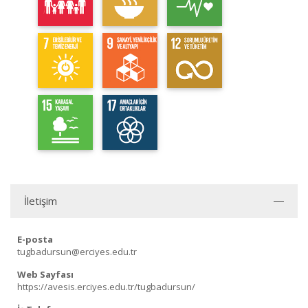
İletişim
E-posta
tugbadursun@erciyes.edu.tr
Web Sayfası
https://avesis.erciyes.edu.tr/tugbadursun/