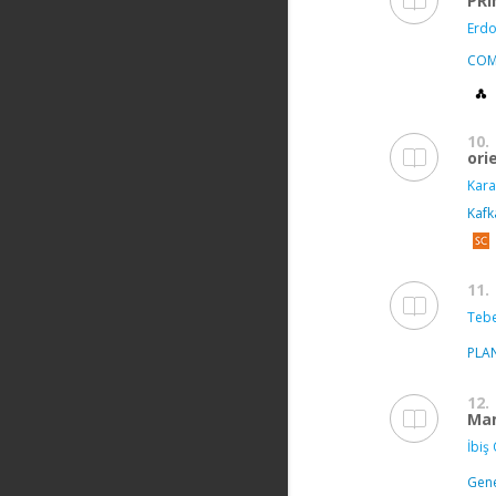
PRI
Erdo
COM
10.
ori
Kara
Kafk
11.
Tebe
PLA
12.
Mam
İbiş 
Gen