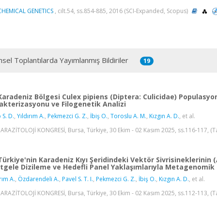
CHEMICAL GENETICS
, cilt.54, ss.854-885, 2016 (SCI-Expanded, Scopus)
msel Toplantılarda Yayımlanmış Bildiriler
19
Karadeniz Bölgesi Culex pipiens (Diptera: Culicidae) Populasy
akterizasyonu ve Filogenetik Analizi
 S. D.
,
Yıldırım A.
,
Pekmezci G. Z.
,
İbiş O.
,
Toroslu A. M.
,
Kızgın A. D.
, et al.
PARAZİTOLOJİ KONGRESİ, Bursa, Türkiye, 30 Ekim - 02 Kasım 2025, ss.116-117, (Ta
Türkiye'nin Karadeniz Kıyı Şeridindeki Vektör Sivrisineklerinin 
tgele Dizileme ve Hedefli Panel Yaklaşımlarıyla Metagenomik
rım A.
,
Özdarendeli A.
,
Pavel S. T. I.
,
Pekmezci G. Z.
,
İbiş O.
,
Kızgın A. D.
, et al.
PARAZİTOLOJİ KONGRESİ, Bursa, Türkiye, 30 Ekim - 02 Kasım 2025, ss.112-113, (Ta