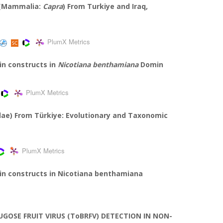
s (Mammalia:
Capra
) From Turkiye and Iraq,
PlumX Metrics
in constructs in
Nicotiana benthamiana
Domin
PlumX Metrics
ridae) From Türkiye: Evolutionary and Taxonomic
PlumX Metrics
pin constructs in Nicotiana benthamiana
GOSE FRUIT VIRUS (ToBRFV) DETECTION IN NON-