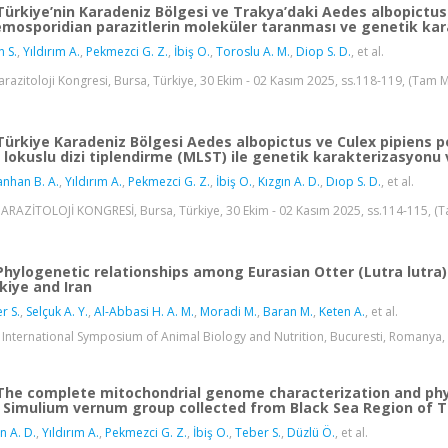
Türkiye’nin Karadeniz Bölgesi ve Trakya’daki Aedes albopictus
mosporidian parazitlerin moleküler taranması ve genetik ka
n S.
,
Yıldırım A.
,
Pekmezci G. Z.
,
İbiş O.
,
Toroslu A. M.
,
Diop S. D.
, et al.
arazitoloji Kongresi, Bursa, Türkiye, 30 Ekim - 02 Kasım 2025, ss.118-119, (Tam Me
Türkiye Karadeniz Bölgesi Aedes albopictus ve Culex pipiens p
 lokuslu dizi tiplendirme (MLST) ile genetik karakterizasyonu v
anhan B. A.
,
Yıldırım A.
,
Pekmezci G. Z.
,
İbiş O.
,
Kızgın A. D.
,
Dıop S. D.
, et al.
PARAZİTOLOJİ KONGRESİ, Bursa, Türkiye, 30 Ekim - 02 Kasım 2025, ss.114-115, (Ta
Phylogenetic relationships among Eurasian Otter (Lutra lut
kiye and Iran
r S.
,
Selçuk A. Y.
,
Al-Abbasi H. A. M.
,
Moradi M.
,
Baran M.
,
Keten A.
, et al.
 International Symposium of Animal Biology and Nutrition, Bucuresti, Romanya, 26
The complete mitochondrial genome characterization and phyl
 Simulium vernum group collected from Black Sea Region of T
n A. D.
,
Yıldırım A.
,
Pekmezci G. Z.
,
İbiş O.
,
Teber S.
,
Düzlü Ö.
, et al.