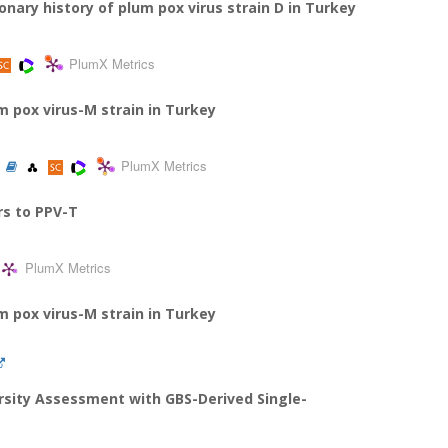
onary history of plum pox virus strain D in Turkey
PlumX Metrics
m pox virus-M strain in Turkey
PlumX Metrics
)
ars to PPV-T
PlumX Metrics
m pox virus-M strain in Turkey
rsity Assessment with GBS-Derived Single-