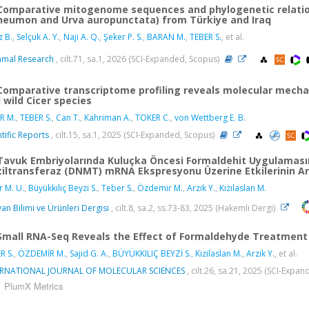
Comparative mitogenome sequences and phylogenetic relati
neumon and Urva auropunctata) from Türkiye and Iraq
z B.
,
Selçuk A. Y.
,
Naji A. Q.
,
Şeker P. S.
,
BARAN M.
,
TEBER S.
, et al.
mal Research
, cilt.71, sa.1, 2026 (SCI-Expanded, Scopus)
Comparative transcriptome profiling reveals molecular mechan
 wild Cicer species
R M.
,
TEBER S.
,
Can T.
,
Kahriman A.
,
TOKER C.
,
von Wettberg E. B.
ntific Reports
, cilt.15, sa.1, 2025 (SCI-Expanded, Scopus)
Tavuk Embriyolarında Kuluçka Öncesi Formaldehit Uygulaması
iltransferaz (DNMT) mRNA Ekspresyonu Üzerine Etkilerinin Ar
r M. U.
,
Büyükkılıç Beyzi S.
,
Teber S.
,
Özdemir M.
,
Arzık Y.
,
Kızılaslan M.
an Bilimi ve Ürünleri Dergisi
, cilt.8, sa.2, ss.73-83, 2025 (Hakemli Dergi)
Small RNA-Seq Reveals the Effect of Formaldehyde Treatment 
R S.
,
ÖZDEMİR M.
,
Sajid G. A.
,
BÜYÜKKILIÇ BEYZİ S.
,
Kizilaslan M.
,
Arzik Y.
, et al.
ERNATIONAL JOURNAL OF MOLECULAR SCIENCES
, cilt.26, sa.21, 2025 (SCI-Expa
PlumX Metrics