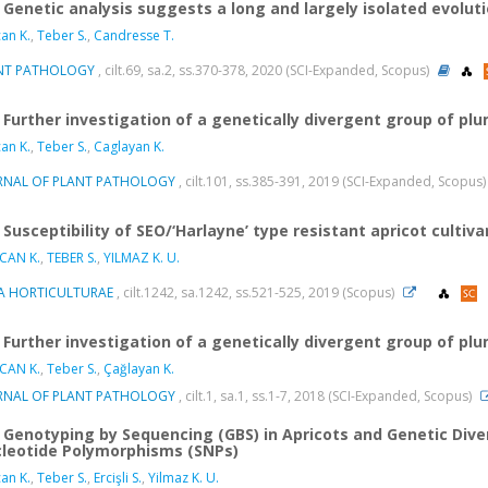
Genetic analysis suggests a long and largely isolated evoluti
an K.
,
Teber S.
,
Candresse T.
NT PATHOLOGY
, cilt.69, sa.2, ss.370-378, 2020 (SCI-Expanded, Scopus)
Further investigation of a genetically divergent group of plu
an K.
,
Teber S.
,
Caglayan K.
RNAL OF PLANT PATHOLOGY
, cilt.101, ss.385-391, 2019 (SCI-Expanded, Scopus
Susceptibility of SEO/‘Harlayne’ type resistant apricot cultiv
CAN K.
,
TEBER S.
,
YILMAZ K. U.
A HORTICULTURAE
, cilt.1242, sa.1242, ss.521-525, 2019 (Scopus)
Further investigation of a genetically divergent group of plu
CAN K.
,
Teber S.
,
Çağlayan K.
RNAL OF PLANT PATHOLOGY
, cilt.1, sa.1, ss.1-7, 2018 (SCI-Expanded, Scopus)
Genotyping by Sequencing (GBS) in Apricots and Genetic Dive
leotide Polymorphisms (SNPs)
an K.
,
Teber S.
,
Ercişli S.
,
Yilmaz K. U.