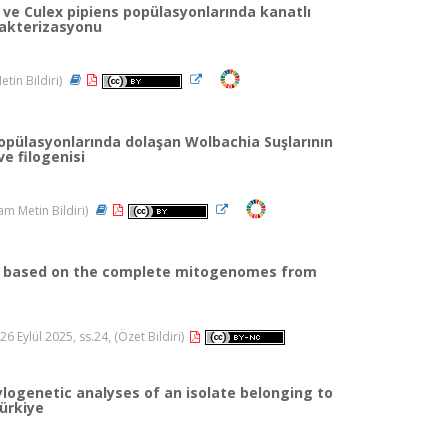
 ve Culex pipiens popülasyonlarında kanatlı
rakterizasyonu
tin Bildiri)
opülasyonlarında dolaşan Wolbachia Suşlarının
e filogenisi
m Metin Bildiri)
ra) based on the complete mitogenomes from
 Eylül 2025, ss.24, (Özet Bildiri)
ogenetic analyses of an isolate belonging to
ürkiye