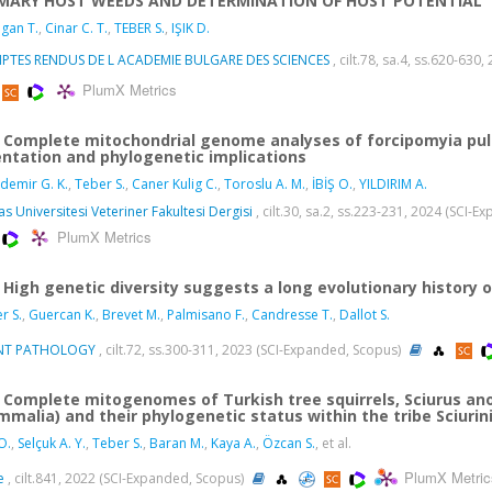
MARY HOST WEEDS AND DETERMINATION OF HOST POTENTIAL
gan T.
,
Cinar C. T.
,
TEBER S.
,
IŞIK D.
PTES RENDUS DE L ACADEMIE BULGARE DES SCIENCES
, cilt.78, sa.4, ss.620-63
PlumX Metrics
Complete mitochondrial genome analyses of forcipomyia pul
entation and phylogenetic implications
demir G. K.
,
Teber S.
,
Caner Kulig C.
,
Toroslu A. M.
,
İBİŞ O.
,
YILDIRIM A.
as Universitesi Veteriner Fakultesi Dergisi
, cilt.30, sa.2, ss.223-231, 2024 (SCI-
PlumX Metrics
High genetic diversity suggests a long evolutionary history 
r S.
,
Guercan K.
,
Brevet M.
,
Palmisano F.
,
Candresse T.
,
Dallot S.
NT PATHOLOGY
, cilt.72, ss.300-311, 2023 (SCI-Expanded, Scopus)
Complete mitogenomes of Turkish tree squirrels, Sciurus anom
malia) and their phylogenetic status within the tribe Sciurin
O.
,
Selçuk A. Y.
,
Teber S.
,
Baran M.
,
Kaya A.
,
Özcan S.
, et al.
PlumX Metric
e
, cilt.841, 2022 (SCI-Expanded, Scopus)