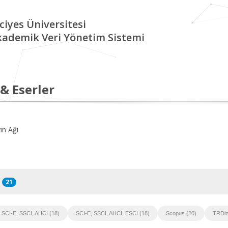
ciyes Üniversitesi
kademik Veri Yönetim Sistemi
 & Eserler
ın Ağı
21
SCI-E, SSCI, AHCI (18)
SCI-E, SSCI, AHCI, ESCI (18)
Scopus (20)
TRDiz