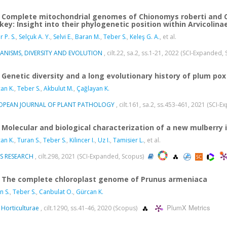
Complete mitochondrial genomes of Chionomys roberti and C
key: Insight into their phylogenetic position within Arvicolina
 P. S.
,
Selçuk A. Y.
,
Selvi E.
,
Baran M.
,
Teber S.
,
Keleş G. A.
, et al.
ANISMS, DIVERSITY AND EVOLUTION
, cilt.22, sa.2, ss.1-21, 2022 (SCI-Expanded,
Genetic diversity and a long evolutionary history of plum pox 
an K.
,
Teber S.
,
Akbulut M.
,
Çağlayan K.
OPEAN JOURNAL OF PLANT PATHOLOGY
, cilt.161, sa.2, ss.453-461, 2021 (SCI
Molecular and biological characterization of a new mulberry 
an K.
,
Turan S.
,
Teber S.
,
Kilincer I.
,
Uz I.
,
Tamisier L.
, et al.
US RESEARCH
, cilt.298, 2021 (SCI-Expanded, Scopus)
The complete chloroplast genome of Prunus armeniaca
n S.
,
Teber S.
,
Canbulat O.
,
Gürcan K.
PlumX Metrics
 Horticulturae
, cilt.1290, ss.41-46, 2020 (Scopus)