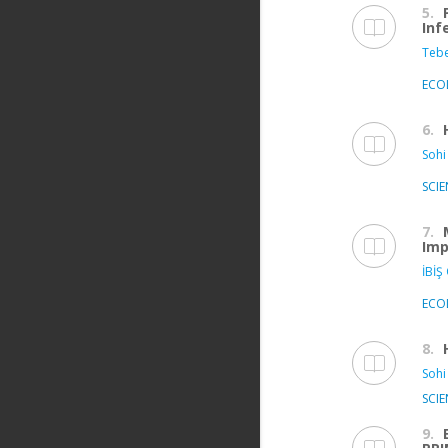
5.
Inf
Tebe
ECO
6.
Sohi
SCIE
7.
Imp
İBİŞ
ECO
8.
Sohi
SCIE
9.