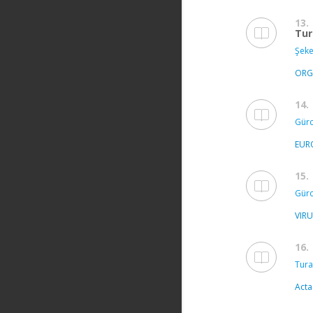
13.
Tur
Şeker
ORG
14.
Gürc
EUR
15.
Gürc
VIR
16.
Tura
Acta