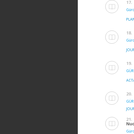
17.
Gürc
PLA
18.
Gürc
JOU
19.
GÜR
ACT
20.
GÜR
JOU
21.
Nuc
Gürc