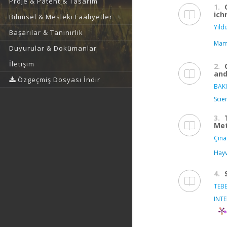
Proje & Patent & Tasarım
1.
ich
Bilimsel & Mesleki Faaliyetler
Yıldı
Başarılar & Tanınırlık
Mam
Duyurular & Dokümanlar
İletişim
2.
and
Özgeçmiş Dosyası İndir
BAKI
Scie
3.
Met
Çına
Hayv
4.
TEBE
INT