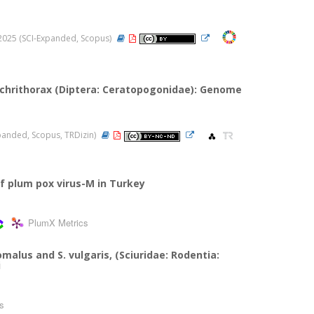
0, 2025 (SCI-Expanded, Scopus)
chrithorax (Diptera: Ceratopogonidae): Genome
Expanded, Scopus, TRDizin)
of plum pox virus-M in Turkey
PlumX Metrics
alus and S. vulgaris, (Sciuridae: Rodentia:
i
s