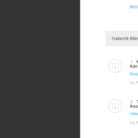
BIO
Hakemli Bili
1.
Kar
Dıop
24. 
2.
Ras
Yıldı
24. 