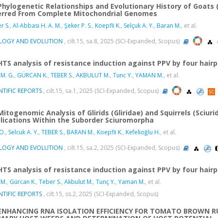
Phylogenetic Relationships and Evolutionary History of Goat
erred From Complete Mitochondrial Genomes
r S.
,
Al-Abbasi H. A. M.
,
Şeker P. S.
,
Koepfli K.
,
Selçuk A. Y.
,
Baran M.
, et al.
LOGY AND EVOLUTION
, cilt.15, sa.8, 2025 (SCI-Expanded, Scopus)
HTS analysis of resistance induction against PPV by four hairp
 M. G.
,
GÜRCAN K.
,
TEBER S.
,
AKBULUT M.
,
Tunc Y.
,
YAMAN M.
, et al.
NTIFIC REPORTS
, cilt.15, sa.1, 2025 (SCI-Expanded, Scopus)
Mitogenomic Analysis of Glirids (Gliridae) and Squirrels (Sciu
lications Within the Suborder Sciuromorpha
 O.
,
Selcuk A. Y.
,
TEBER S.
,
BARAN M.
,
Koepfli K.
,
Kefelioğlu H.
, et al.
LOGY AND EVOLUTION
, cilt.15, sa.2, 2025 (SCI-Expanded, Scopus)
HTS analysis of resistance induction against PPV by four hair
 M.
,
Gürcan K.
,
Teber S.
,
Akbulut M.
,
Tunç Y.
,
Yaman M.
, et al.
NTIFIC REPORTS
, cilt.15, ss.2, 2025 (SCI-Expanded, Scopus)
ENHANCING RNA ISOLATION EFFICIENCY FOR TOMATO BROWN RU