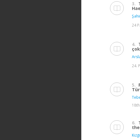
3.
Hae
Şahi
24 P
4.
çok
Arsl
24. 
5.
Tür
Tebe
18th
6.
the
Kızgı