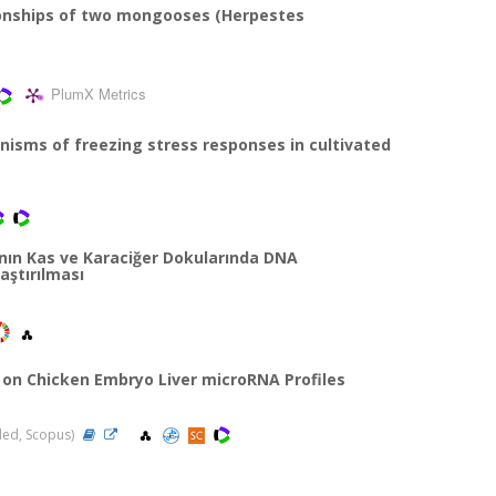
onships of two mongooses (Herpestes
PlumX Metrics
isms of freezing stress responses in cultivated
nın Kas ve Karaciğer Dokularında DNA
aştırılması
on Chicken Embryo Liver microRNA Profiles
nded, Scopus)