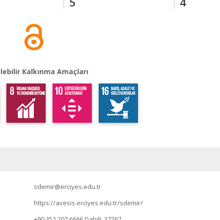
5
4
lebilir Kalkınma Amaçları
sdemir@erciyes.edu.tr
https://avesis.erciyes.edu.tr/sdemir/
+90 352 207 6666
Dahili: 37267