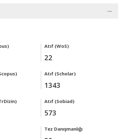
pus)
Atıf (WoS)
22
Scopus)
Atıf (Scholar)
1343
TrDizin)
Atıf (Sobiad)
573
Tez Danışmanlığı