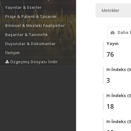
Yayınlar & Eserler
Metrikler
Proje & Patent & Tasarım
Bilimsel & Mesleki Faaliyetler
Daha 
Başarılar & Tanınırlık
Yayın
Duyurular & Dokümanlar
76
İletişim
Özgeçmiş Dosyası İndir
H-İndeks (
3
H-İndeks (
18
H-İndeks (