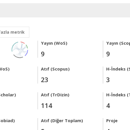
fazla metrik
Yayın (WoS)
Yayın (Sco
9
9
WoS)
Atıf (Scopus)
H-İndeks (
23
3
Scholar)
Atıf (TrDizin)
H-İndeks (
114
4
Sobiad)
Atıf (Diğer Toplam)
Proje