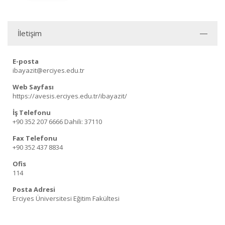
İletişim
E-posta
ibayazit@erciyes.edu.tr
Web Sayfası
https://avesis.erciyes.edu.tr/ibayazit/
İş Telefonu
+90 352 207 6666
Dahili: 37110
Fax Telefonu
+90 352 437 8834
Ofis
114
Posta Adresi
Erciyes Üniversitesi Eğitim Fakültesi