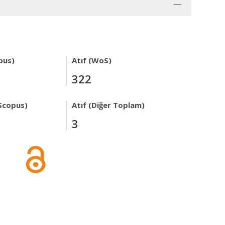
pus)
Atıf (WoS)
322
Scopus)
Atıf (Diğer Toplam)
3