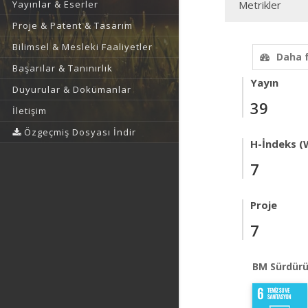
Yayınlar & Eserler
Metrikler
Proje & Patent & Tasarım
Bilimsel & Mesleki Faaliyetler
Daha 
Başarılar & Tanınırlık
Yayın
Duyurular & Dokümanlar
39
İletişim
Özgeçmiş Dosyası İndir
H-İndeks (
7
Proje
7
BM Sürdürü