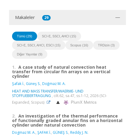
Makaleler
29
Tümü (29)
SCI-E, SSCI, AHCI (15)
SCI-E, SSCI, AHCI, ESCI (15)
Scopus (16)
TRDizin (3)
Diğer Yayınlar (9)
1.
A case study of natural convection heat
transfer from circular fin arrays on a vertical
cylinder
Şafak İ.
,
Güneş S.
,
Doğmaz M. A.
HEAT AND MASS TRANSFER/WAERME- UND
STOFFUEBERTRAGUNG
, cilt.62, sa.47, ss.1-12, 2026 (SCI-
PlumX Metrics
Expanded, Scopus)
2.
An investigation of the thermal performance
of functionally graded annular fins on a horizontal
cylinder under natural convection
Dogmaz M. A.
,
ŞAFAK İ.
,
GÜNEŞ S.
,
Reddy J. N.