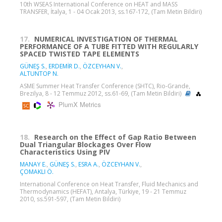
10th WSEAS International Conference on HEAT and MASS
TRANSFER, İtalya, 1 - 04 Ocak 2013, ss.167-172, (Tam Metin Bildiri)
17.
NUMERICAL INVESTIGATION OF THERMAL
PERFORMANCE OF A TUBE FITTED WITH REGULARLY
SPACED TWISTED TAPE ELEMENTS
GÜNEŞ S.
,
ERDEMİR D.
,
ÖZCEYHAN V.
,
ALTUNTOP N.
ASME Summer Heat Transfer Conference (SHTC), Rio-Grande,
Brezilya, 8 - 12 Temmuz 2012, ss.61-69, (Tam Metin Bildiri)
PlumX Metrics
18.
Research on the Effect of Gap Ratio Between
Dual Triangular Blockages Over Flow
Characteristics Using PIV
MANAY E.
,
GÜNEŞ S.
,
ESRA A.
,
ÖZCEYHAN V.
,
ÇOMAKLI Ö.
International Conference on Heat Transfer, Fluid Mechanics and
Thermodynamics (HEFAT), Antalya, Türkiye, 19 - 21 Temmuz
2010, ss.591-597, (Tam Metin Bildiri)