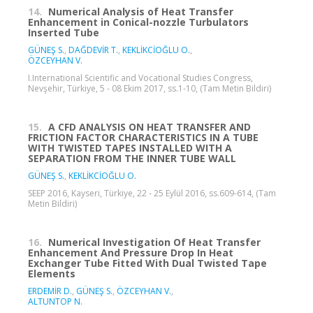
14.
Numerical Analysis of Heat Transfer
Enhancement in Conical-nozzle Turbulators
Inserted Tube
GÜNEŞ S.
,
DAĞDEVİR T.
,
KEKLİKCİOĞLU O.
,
ÖZCEYHAN V.
I.International Scientific and Vocational Studies Congress,
Nevşehir, Türkiye, 5 - 08 Ekim 2017, ss.1-10, (Tam Metin Bildiri)
15.
A CFD ANALYSIS ON HEAT TRANSFER AND
FRICTION FACTOR CHARACTERISTICS IN A TUBE
WITH TWISTED TAPES INSTALLED WITH A
SEPARATION FROM THE INNER TUBE WALL
GÜNEŞ S.
,
KEKLİKCİOĞLU O.
SEEP 2016, Kayseri, Türkiye, 22 - 25 Eylül 2016, ss.609-614, (Tam
Metin Bildiri)
16.
Numerical Investigation Of Heat Transfer
Enhancement And Pressure Drop In Heat
Exchanger Tube Fitted With Dual Twisted Tape
Elements
ERDEMİR D.
,
GÜNEŞ S.
,
ÖZCEYHAN V.
,
ALTUNTOP N.