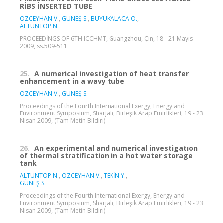
RİBS İNSERTED TUBE
ÖZCEYHAN V.
,
GÜNEŞ S.
,
BÜYÜKALACA O.
,
ALTUNTOP N.
PROCEEDİNGS OF 6TH ICCHMT, Guangzhou, Çin, 18 - 21 Mayıs
2009, ss.509-511
25.
A numerical investigation of heat transfer
enhancement in a wavy tube
ÖZCEYHAN V.
,
GÜNEŞ S.
Proceedings of the Fourth International Exergy, Energy and
Environment Symposium, Sharjah, Birleşik Arap Emirlikleri, 19 - 23
Nisan 2009, (Tam Metin Bildiri)
26.
An experimental and numerical investigatıon
of thermal stratification in a hot water storage
tank
ALTUNTOP N.
,
ÖZCEYHAN V.
,
TEKİN Y.
,
GÜNEŞ S.
Proceedings of the Fourth International Exergy, Energy and
Environment Symposium, Sharjah, Birleşik Arap Emirlikleri, 19 - 23
Nisan 2009, (Tam Metin Bildiri)