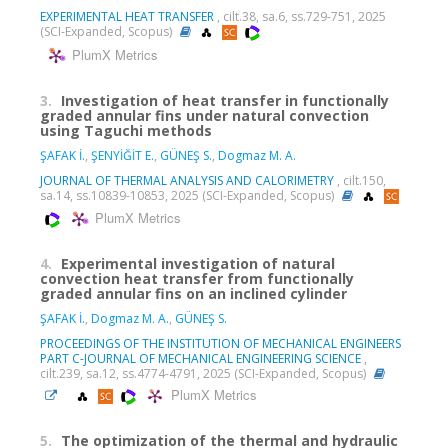
EXPERIMENTAL HEAT TRANSFER
, cilt.38, sa.6, ss.729-751, 2025
(SCI-Expanded, Scopus)
PlumX Metrics
3.
Investigation of heat transfer in functionally
graded annular fins under natural convection
using Taguchi methods
ŞAFAK İ.
,
ŞENYİĞİT E.
,
GÜNEŞ S.
,
Dogmaz M. A.
JOURNAL OF THERMAL ANALYSIS AND CALORIMETRY
, cilt.150,
sa.14, ss.10839-10853, 2025 (SCI-Expanded, Scopus)
PlumX Metrics
4.
Experimental investigation of natural
convection heat transfer from functionally
graded annular fins on an inclined cylinder
ŞAFAK İ.
,
Dogmaz M. A.
,
GÜNEŞ S.
PROCEEDINGS OF THE INSTITUTION OF MECHANICAL ENGINEERS
PART C-JOURNAL OF MECHANICAL ENGINEERING SCIENCE
,
cilt.239, sa.12, ss.4774-4791, 2025 (SCI-Expanded, Scopus)
PlumX Metrics
5.
The optimization of the thermal and hydraulic