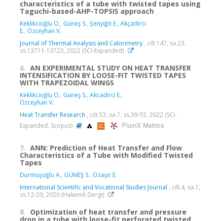
characteristics of a tube with twisted tapes using
Taguchi-based-AHP-TOPSIS approach
Keklikcioğlu O.
,
Güneş S.
,
Şenyiğit E.
,
Akçadırcı
E.
,
Özceyhan V.
Journal of Thermal Analysis and Calorimetry
, cilt.147, sa.23,
ss.13711-13723, 2022 (SCI-Expanded)
6.
AN EXPERIMENTAL STUDY ON HEAT TRANSFER
INTENSIFICATION BY LOOSE-FIT TWISTED TAPES
WITH TRAPEZOIDAL WINGS
Keklikcioğlu O.
,
Güneş S.
,
Akcadirci E.
,
Özceyhan V.
Heat Transfer Research
, cilt.53, sa.7, ss.39-55, 2022 (SCI-
PlumX Metrics
Expanded, Scopus)
7.
ANN: Prediction of Heat Transfer and Flow
Characteristics of a Tube with Modified Twisted
Tapes
Durmuşoğlu A.
,
GÜNEŞ S.
,
Özaşır E.
International Scientific and Vocational Studies Journal
, cilt.4, sa.1,
ss.12-20, 2020 (Hakemli Dergi)
8.
Optimization of heat transfer and pressure
drop in a tube with loose-fit perforated twisted