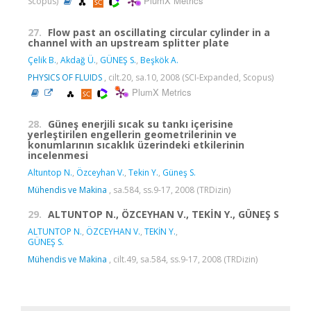
PlumX Metrics
Scopus)
27.
Flow past an oscillating circular cylinder in a
channel with an upstream splitter plate
Çelik B.
,
Akdağ Ü.
,
GÜNEŞ S.
,
Beşkök A.
PHYSICS OF FLUIDS
, cilt.20, sa.10, 2008 (SCI-Expanded, Scopus)
PlumX Metrics
28.
Güneş enerjili sıcak su tankı içerisine
yerleştirilen engellerin geometrilerinin ve
konumlarının sıcaklık üzerindeki etkilerinin
incelenmesi
Altuntop N.
,
Özceyhan V.
,
Tekin Y.
,
Güneş S.
Mühendis ve Makina
, sa.584, ss.9-17, 2008 (TRDizin)
29.
ALTUNTOP N., ÖZCEYHAN V., TEKİN Y., GÜNEŞ S
ALTUNTOP N.
,
ÖZCEYHAN V.
,
TEKİN Y.
,
GÜNEŞ S.
Mühendis ve Makina
, cilt.49, sa.584, ss.9-17, 2008 (TRDizin)