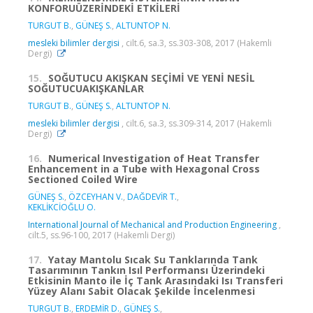
KONFORUÜZERİNDEKİ ETKİLERİ
TURGUT B.
,
GÜNEŞ S.
,
ALTUNTOP N.
mesleki bilimler dergisi
, cilt.6, sa.3, ss.303-308, 2017 (Hakemli
Dergi)
15.
SOĞUTUCU AKIŞKAN SEÇİMİ VE YENİ NESİL
SOĞUTUCUAKIŞKANLAR
TURGUT B.
,
GÜNEŞ S.
,
ALTUNTOP N.
mesleki bilimler dergisi
, cilt.6, sa.3, ss.309-314, 2017 (Hakemli
Dergi)
16.
Numerical Investigation of Heat Transfer
Enhancement in a Tube with Hexagonal Cross
Sectioned Coiled Wire
GÜNEŞ S.
,
ÖZCEYHAN V.
,
DAĞDEVİR T.
,
KEKLİKCİOĞLU O.
International Journal of Mechanical and Production Engineering
,
cilt.5, ss.96-100, 2017 (Hakemli Dergi)
17.
Yatay Mantolu Sıcak Su Tanklarında Tank
Tasarımının Tankın Isıl Performansı Üzerindeki
Etkisinin Manto ile İç Tank Arasındaki Isı Transferi
Yüzey Alanı Sabit Olacak Şekilde İncelenmesi
TURGUT B.
,
ERDEMİR D.
,
GÜNEŞ S.
,