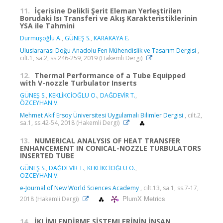
11.
İçerisine Delikli Şerit Eleman Yerleştirilen
Borudaki Isı Transferi ve Akış Karakteristiklerinin
YSA ile Tahmini
Durmuşoğlu A.
,
GÜNEŞ S.
,
KARAKAYA E.
Uluslararası Doğu Anadolu Fen Mühendislik ve Tasarım Dergisi
,
cilt.1, sa.2, ss.246-259, 2019 (Hakemli Dergi)
12.
Thermal Performance of a Tube Equipped
with V-nozzle Turbulator Inserts
GÜNEŞ S.
,
KEKLİKCİOĞLU O.
,
DAĞDEVİR T.
,
ÖZCEYHAN V.
Mehmet Akif Ersoy Üniversitesi Uygulamalı Bilimler Dergisi
, cilt.2,
sa.1, ss.42-54, 2018 (Hakemli Dergi)
13.
NUMERICAL ANALYSIS OF HEAT TRANSFER
ENHANCEMENT IN CONICAL-NOZZLE TURBULATORS
INSERTED TUBE
GÜNEŞ S.
,
DAĞDEVİR T.
,
KEKLİKCİOĞLU O.
,
ÖZCEYHAN V.
e-Journal of New World Sciences Academy
, cilt.13, sa.1, ss.7-17,
PlumX Metrics
2018 (Hakemli Dergi)
14.
İKLİMLENDİRME SİSTEMLERİNİN İNSAN