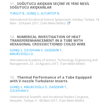
11.
SOĞUTUCU AKIŞKAN SEÇİMİ VE YENİ NESİL
SOĞUTUCU AKIŞKANLAR
TURGUT B.
,
GÜNEŞ S.
,
ALTUNTOP N.
International Vocational Science Symposium, Antalya, Türkiye, 18
Ekim - 20 Kasım 2017, (Tam Metin Bildiri)
12.
NUMERICAL INVESTIGATION OF HEAT
TRANSFERENHANCEMENT IN A TUBE WITH
HEXAGONAL CROSSSECTIONED COILED WIRE
GÜNEŞ S.
,
ÖZCEYHAN V.
,
DAĞDEVİR T.
,
KEKLİKCİOĞLU O.
International Academy of Science, Technology, Engineering and
Management, 23 - 24 Ağustos 2017, (Tam Metin Bildiri)
13.
Thermal Performance of a Tube Equipped
with V-nozzle Turbulator Inserts
GÜNEŞ S.
,
KEKLİKCİOĞLU O.
,
DAĞDEVİR T.
,
ÖZCEYHAN V.
I.International Scientific and Vocational Studies Congress,
Nevşehir, Türkiye, 5 - 08 Ekim 2017, (Tam Metin Bildiri)