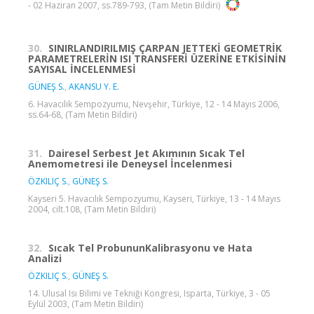
- 02 Haziran 2007, ss.789-793, (Tam Metin Bildiri)
30.
SINIRLANDIRILMIŞ ÇARPAN JETTEKİ GEOMETRİK
PARAMETRELERİN ISI TRANSFERİ ÜZERİNE ETKİSİNİN
SAYISAL İNCELENMESİ
GÜNEŞ S.
,
AKANSU Y. E.
6. Havacılık Sempozyumu, Nevşehir, Türkiye, 12 - 14 Mayıs 2006,
ss.64-68, (Tam Metin Bildiri)
31.
Dairesel Serbest Jet Akımının Sıcak Tel
Anemometresi ile Deneysel İncelenmesi
ÖZKILIÇ S.
,
GÜNEŞ S.
Kayseri 5. Havacılık Sempozyumu, Kayseri, Türkiye, 13 - 14 Mayıs
2004, cilt.108, (Tam Metin Bildiri)
32.
Sıcak Tel ProbununKalibrasyonu ve Hata
Analizi
ÖZKILIÇ S.
,
GÜNEŞ S.
14. Ulusal Isı Bilimi ve Tekniği Kongresi, Isparta, Türkiye, 3 - 05
Eylül 2003, (Tam Metin Bildiri)