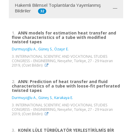
Hakemli Bilimsel Toplantılarda Yayımlanmış
Bildiriler
32
1.
ANN models for estimation heat transfer and
flow characteristics of a tube with modified
twisted tapes
Durmuşoğlu A.
,
Güneş S.
,
Özaşır E.
3. INTERNATIONAL SCIENTIFIC AND VOCATIONAL STUDIES
CONGRESS – ENGINEERING, Nevşehir, Türkiye, 27 - 29 Haziran
2019, (Özet Bildiri)
2.
ANN: Prediction of heat transfer and fluid
characteristics of a tube with loose-fit perforated
twisted tapes
Durmuşoğlu A.
,
Güneş S.
,
Karakaya E.
3. INTERNATIONAL SCIENTIFIC AND VOCATIONAL STUDIES
CONGRESS – ENGINEERING, Nevşehir, Türkiye, 27 - 29 Haziran
2019, (Özet Bildiri)
3.
KONİK LÜLE TÜRBÜLATÖR YERLEŞTİRİLMİŞ BİR