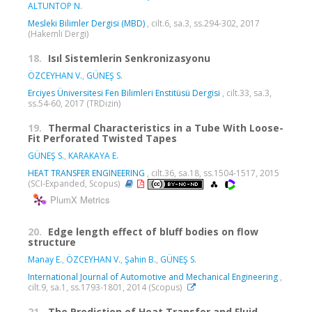
ALTUNTOP N.
Mesleki Bilimler Dergisi (MBD)
, cilt.6, sa.3, ss.294-302, 2017
(Hakemli Dergi)
18.
Isıl Sistemlerin Senkronizasyonu
ÖZCEYHAN V.
,
GÜNEŞ S.
Erciyes Üniversitesi Fen Bilimleri Enstitüsü Dergisi
, cilt.33, sa.3,
ss.54-60, 2017 (TRDizin)
19.
Thermal Characteristics in a Tube With Loose-
Fit Perforated Twisted Tapes
GÜNEŞ S.
,
KARAKAYA E.
HEAT TRANSFER ENGINEERING
, cilt.36, sa.18, ss.1504-1517, 2015
(SCI-Expanded, Scopus)
PlumX Metrics
20.
Edge length effect of bluff bodies on flow
structure
Manay E.
,
ÖZCEYHAN V.
,
Şahin B.
,
GÜNEŞ S.
International Journal of Automotive and Mechanical Engineering
,
cilt.9, sa.1, ss.1793-1801, 2014 (Scopus)
21.
The Prediction of Heat Transfer and Fluid