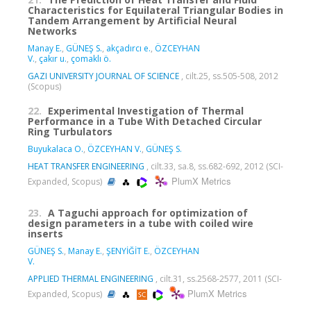
Characteristics for Equilateral Triangular Bodies in
Tandem Arrangement by Artificial Neural
Networks
Manay E.
,
GÜNEŞ S.
,
akçadırcı e.
,
ÖZCEYHAN
V.
,
çakır u.
,
çomaklı ö.
GAZI UNIVERSITY JOURNAL OF SCIENCE
, cilt.25, ss.505-508, 2012
(Scopus)
22.
Experimental Investigation of Thermal
Performance in a Tube With Detached Circular
Ring Turbulators
Buyukalaca O.
,
ÖZCEYHAN V.
,
GÜNEŞ S.
HEAT TRANSFER ENGINEERING
, cilt.33, sa.8, ss.682-692, 2012 (SCI-
PlumX Metrics
Expanded, Scopus)
23.
A Taguchi approach for optimization of
design parameters in a tube with coiled wire
inserts
GÜNEŞ S.
,
Manay E.
,
ŞENYİĞİT E.
,
ÖZCEYHAN
V.
APPLIED THERMAL ENGINEERING
, cilt.31, ss.2568-2577, 2011 (SCI-
PlumX Metrics
Expanded, Scopus)