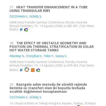
27.
HEAT TRANSFER ENHANCEMENT IN A TUBE
USING TRIANGULAR RIBS
ÖZCEYHAN V.
,
GÜNEŞ S.
ASME Heat Transfer Summer Conference, Florida, Amerika
Birleşik Devletleri, 10 - 14 Ağustos 2008, ss.485-491, (Tam Metin
Bildiri)
28.
THE EFFECT OF OBSTACLE GEOMETRY AND
POSITION ON THERMAL STRATIFICATION IN SOLAR
HOT WATER STORAGE TANKS
Altuntop N.
,
Özceyhan V.
,
Tekin Y.
,
Güneş S.
ASME Heat Transfer Summer Conference, Florida, Amerika
Birleşik Devletleri, 10 - 14 Ağustos 2008, ss.479-484, (Tam Metin
Bildiri)
29.
Rastgele adım metodu ile sürekli rejimde
iletimle ısı transferi olan iki boyutlu levhada
sıcaklık dağılımının hesaplanması
ÖZCEYHAN V.
,
GÜNEŞ S.
16. Ulusal Isı Bilimi ve Tekniği Kongresi, Kayseri, Türkiye, 30 Mayıs