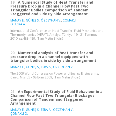
19.
A Numerical Study of Heat Transfer and
Pressure Drop in a Channel Flow Past Two
Triangular Bodies Comparison of Tandem
Staggered and Side By Side Arrangement
MANAY E.
,
GÜNEŞ S.
,
ÖZCEYHAN V.
,
ÇOMAKLI
Ö.
,
ESRA A.
International Conference on Heat Transfer, Fluid Mechanics and
Thermodynamics (HEFAT), Antalya, Türkiye, 19 - 21 Temmuz
2010, ss.483-489, (Tam Metin Bildiri)
20.
Numerical analysis of heat transfer and
pressure drop in a channel equipped with
triangular bodies in side by side arrangement
MANAY E.
,
GÜNEŞ S.
,
ESRA A.
,
ÖZCEYHAN V.
The 2009 World Congress on Power and Energy Engineering,
Cairo, Mısır, 5 - 08 Ekim 2009, (Tam Metin Bildiri)
21.
An Experimental Study of Fluid Behaviour in a
Channel Flow Past Two Triangular Blockages
Comparison of Tandem and Staggered
Arrangement
MANAY E.
,
GÜNEŞ S.
,
ESRA A.
,
ÖZCEYHAN V.
,
ÇOMAKLI Ö.