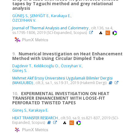
tapes by Taguchi method and grey relational
analysis
GÜNEŞ S.
,
ŞENYİĞİT E.
,
Karakaya E.
,
ÖZCEYHAN V.
Journal of Thermal Analysis and Calorimetry
, cilt.136, sa.4,
ss.1795-1806, 2019 (SCI-Expanded, Scopus)
PlumX Metrics
9.
Numerical Investigation on Heat Enhancement
Method with Using Circular Dimpled Tube
Dağdevir T.
,
Keklikcioğlu O.
,
Özceyhan V.
,
Güneş S.
Mehmet Akif Ersoy Üniversitesi Uygulamalı Bilimler Dergisi
(MAKUUBD)
, cilt.3, sa.1, ss.19-31, 2019 (Hakemli Dergi)
10.
EXPERIMENTAL INVESTIGATION ON HEAT
TRANSFER ENHANCEMENT WITH LOOSE-FIT
PERFORATED TWISTED TAPES
Güneş S.
,
Karakaya E.
HEAT TRANSFER RESEARCH
, cilt.50, sa.9, ss.821-837, 2019 (SCI-
Expanded, Scopus)
PlumX Metrics