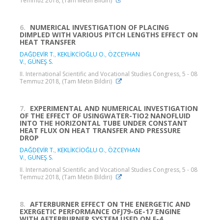
Temmuz 2018, (Tam Metin Bildiri)
6.
NUMERICAL INVESTIGATION OF PLACING
DIMPLED WITH VARIOUS PITCH LENGTHS EFFECT ON
HEAT TRANSFER
DAĞDEVİR T.
,
KEKLİKCİOĞLU O.
,
ÖZCEYHAN
V.
,
GÜNEŞ S.
II. International Scientific and Vocational Studies Congress, 5 - 08
Temmuz 2018, (Tam Metin Bildiri)
7.
EXPERIMENTAL AND NUMERICAL INVESTIGATION
OF THE EFFECT OF USINGWATER-TIO2 NANOFLUID
INTO THE HORIZONTAL TUBE UNDER CONSTANT
HEAT FLUX ON HEAT TRANSFER AND PRESSURE
DROP
DAĞDEVİR T.
,
KEKLİKCİOĞLU O.
,
ÖZCEYHAN
V.
,
GÜNEŞ S.
II. International Scientific and Vocational Studies Congress, 5 - 08
Temmuz 2018, (Tam Metin Bildiri)
8.
AFTERBURNER EFFECT ON THE ENERGETIC AND
EXERGETIC PERFORMANCE OFJ79-GE-17 ENGINE
WITH AFTERBURNER SYSTEM USED ON F-4