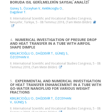
BORUDA ISIL GERİLMELERİN SAYISAL ANALİZİ
Güneş S.
,
Özceyhan V.
,
Keklikcioğlu O.
,
Dağdevir T.
II. International Scientific and Vocational Studies Congress,
Nevşehir, Türkiye, 5 - 08 Temmuz 2018, (Tam Metin Bildiri)
4.
NUMERICAL INVESTIGATION OF PRESURE DROP
AND HEAT TRANSFER IN A TUBE WITH AIRFOIL
SHAPE DIMPLE
KEKLİKCİOĞLU O.
,
DAĞDEVİR T.
,
GÜNEŞ S.
,
ÖZCEYHAN V.
II. International Scientific and Vocational Studies Congress, 5 - 08
Temmuz 2018, (Tam Metin Bildiri)
5.
EXPERIMENTAL AND NUMERICAL INVESTIGATION
OF HEAT TRANSFER ENHANCEMENT IN A TUBE WITH
GO-WATER NANOFLUID FOR VARIOUS WEIGHT
FRACTIONS
KEKLİKCİOĞLU O.
,
DAĞDEVİR T.
,
ÖZCEYHAN
V.
,
GÜNEŞ S.
II. International Scientific and Vocational Studies Congress, 5 - 08