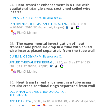
24.
Heat transfer enhancement in a tube with
equilateral triangle cross sectioned coiled wire
inserts
GÜNEŞ S.
,
ÖZCEYHAN V.
,
Buyukalaca O.
EXPERIMENTAL THERMAL AND FLUID SCIENCE
, cilt.34, sa.6,
ss.684-691, 2010 (SCI-Expanded, Scopus)
PlumX Metrics
25.
The experimental investigation of heat
transfer and pressure drop in a tube with coiled
wire inserts placed separately from the tube wall
GÜNEŞ S.
,
ÖZCEYHAN V.
,
Buyukalaca O.
APPLIED THERMAL ENGINEERING
, cilt.30, sa.13, ss.1719-1725,
2010 (SCI-Expanded, Scopus)
PlumX Metrics
26.
Heat transfer enhancement in a tube using
circular cross sectional rings separated from wall
ÖZCEYHAN V.
,
GÜNEŞ S.
,
BÜYÜKALACA O.
,
ALTUNTOP N.
APPLIED ENERGY
, cilt.85, sa.10, ss.988-1001, 2008 (SCI-Expanded,