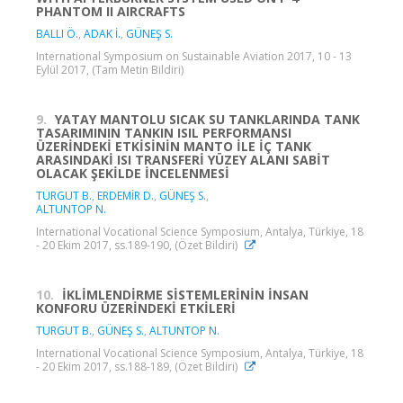
PHANTOM II AIRCRAFTS
BALLI Ö.
,
ADAK İ.
,
GÜNEŞ S.
International Symposium on Sustainable Aviation 2017, 10 - 13
Eylül 2017, (Tam Metin Bildiri)
9.
YATAY MANTOLU SICAK SU TANKLARINDA TANK
TASARIMININ TANKIN ISIL PERFORMANSI
ÜZERİNDEKİ ETKİSİNİN MANTO İLE İÇ TANK
ARASINDAKİ ISI TRANSFERİ YÜZEY ALANI SABİT
OLACAK ŞEKİLDE İNCELENMESİ
TURGUT B.
,
ERDEMİR D.
,
GÜNEŞ S.
,
ALTUNTOP N.
International Vocational Science Symposium, Antalya, Türkiye, 18
- 20 Ekim 2017, ss.189-190, (Özet Bildiri)
10.
İKLİMLENDİRME SİSTEMLERİNİN İNSAN
KONFORU ÜZERİNDEKİ ETKİLERİ
TURGUT B.
,
GÜNEŞ S.
,
ALTUNTOP N.
International Vocational Science Symposium, Antalya, Türkiye, 18
- 20 Ekim 2017, ss.188-189, (Özet Bildiri)