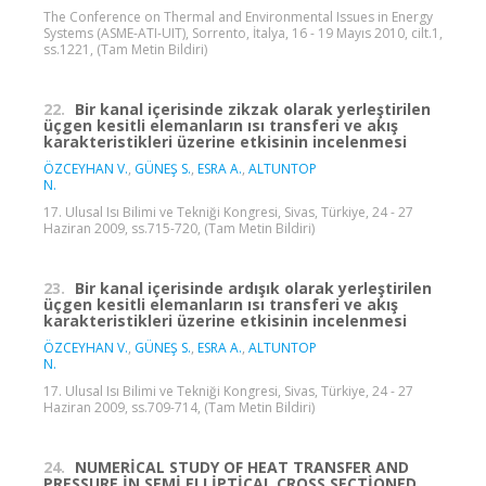
The Conference on Thermal and Environmental Issues in Energy
Systems (ASME-ATI-UIT), Sorrento, İtalya, 16 - 19 Mayıs 2010, cilt.1,
ss.1221, (Tam Metin Bildiri)
22.
Bir kanal içerisinde zikzak olarak yerleştirilen
üçgen kesitli elemanların ısı transferi ve akış
karakteristikleri üzerine etkisinin incelenmesi
ÖZCEYHAN V.
,
GÜNEŞ S.
,
ESRA A.
,
ALTUNTOP
N.
17. Ulusal Isı Bilimi ve Tekniği Kongresi, Sivas, Türkiye, 24 - 27
Haziran 2009, ss.715-720, (Tam Metin Bildiri)
23.
Bir kanal içerisinde ardışık olarak yerleştirilen
üçgen kesitli elemanların ısı transferi ve akış
karakteristikleri üzerine etkisinin incelenmesi
ÖZCEYHAN V.
,
GÜNEŞ S.
,
ESRA A.
,
ALTUNTOP
N.
17. Ulusal Isı Bilimi ve Tekniği Kongresi, Sivas, Türkiye, 24 - 27
Haziran 2009, ss.709-714, (Tam Metin Bildiri)
24.
NUMERİCAL STUDY OF HEAT TRANSFER AND
PRESSURE İN SEMİ ELLİPTİCAL CROSS SECTİONED