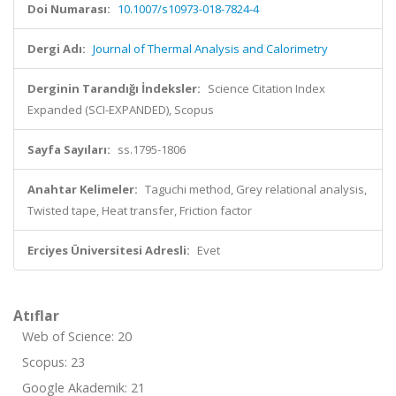
Doi Numarası:
10.1007/s10973-018-7824-4
Dergi Adı:
Journal of Thermal Analysis and Calorimetry
Derginin Tarandığı İndeksler:
Science Citation Index
Expanded (SCI-EXPANDED), Scopus
Sayfa Sayıları:
ss.1795-1806
Anahtar Kelimeler:
Taguchi method, Grey relational analysis,
Twisted tape, Heat transfer, Friction factor
Erciyes Üniversitesi Adresli:
Evet
Atıflar
Web of Science: 20
Scopus: 23
Google Akademik: 21