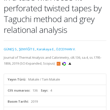
perforated twisted tapes by
Taguchi method and grey
relational analysis
GÜNEŞ S.
,
ŞENYİĞİT E.
,
Karakaya E.
,
ÖZCEYHAN V.
Journal of Thermal Analysis and Calorimetry, cilt.136, sa.4, ss.1795-
1806, 2019 (SCI-Expanded, Scopus)
Yayın Türü:
Makale / Tam Makale
Cilt numarası:
136
Sayı:
4
Basım Tarihi:
2019