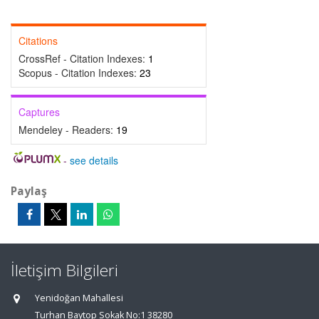
Citations
CrossRef - Citation Indexes:
1
Scopus - Citation Indexes:
23
Captures
Mendeley - Readers:
19
-
see details
Paylaş
İletişim Bilgileri
Yenidoğan Mahallesi
Turhan Baytop Sokak No:1 38280