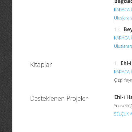
Bağdad
KARACA İ
Uluslarara
12.
Bey
KARACA İ
Uluslarara
Kitaplar
1.
Ehl-
KARACA İ
Çizgi Yay
Desteklenen Projeler
Ehl-i 
Yükseköğ
SELÇUK A