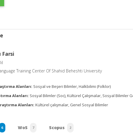
ce
 Farsi
il
anguage Training Center Of Shahid Beheshti University
aştırma Alanları:
Sosyal ve Beşeri Bilimler, Halkbilimi (Folklor)
tırma Alanları:
Sosyal Bilimler (Soc), Kültürel Çalışmalar, Sosyal Bilimler 
raştırma Alanları:
Kültürel çalışmalar, Genel Sosyal Bilimler
WoS
Scopus
6
7
2