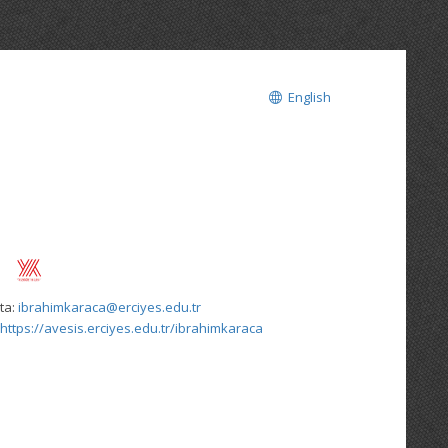
English
ta:
ibrahimkaraca@erciyes.edu.tr
https://avesis.erciyes.edu.tr/ibrahimkaraca