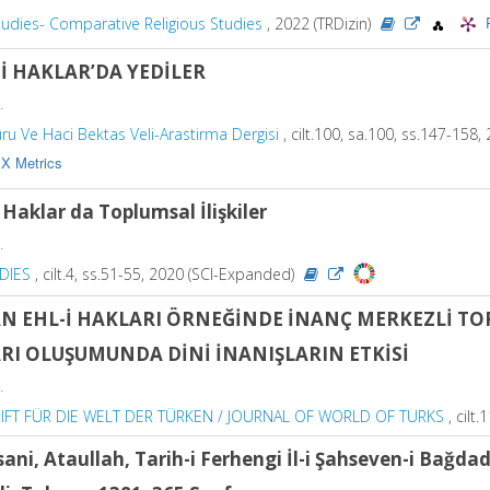
tudies- Comparative Religious Studies
, 2022 (TRDizin)
-İ HAKLAR’DA YEDİLER
.
uru Ve Haci Bektas Veli-Arastirma Dergisi
, cilt.100, sa.100, ss.147-158,
X Metrics
i Haklar da Toplumsal İlişkiler
.
DIES
, cilt.4, ss.51-55, 2020 (SCI-Expanded)
AN EHL-İ HAKLARI ÖRNEĞİNDE İNANÇ MERKEZLİ T
RI OLUŞUMUNDA DİNİ İNANIŞLARIN ETKİSİ
.
IFT FÜR DIE WELT DER TÜRKEN / JOURNAL OF WORLD OF TURKS
, cilt
ani, Ataullah, Tarih-i Ferhengi İl-i Şahseven-i Bağdadi,