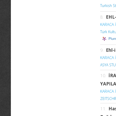
Turkish S
8.
EHL
KARACA İ
Türk Kult
Plum
9.
Ehl-
KARACA İ
ASYA STU
10.
İR
YAPILA
KARACA İ
ZEITSCHR
11.
Has