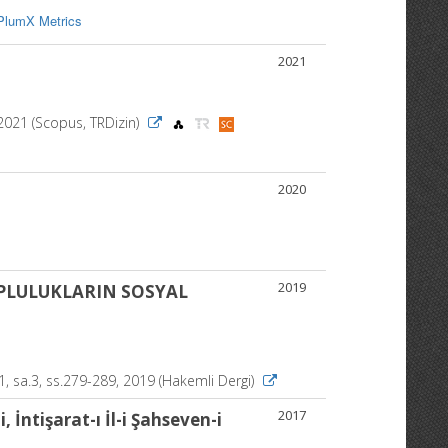
PlumX Metrics
2021
 2021 (Scopus, TRDizin)
2020
2019
OPLULUKLARIN SOSYAL
.11, sa.3, ss.279-289, 2019 (Hakemli Dergi)
2017
 İntişarat-ı İl-i Şahseven-i