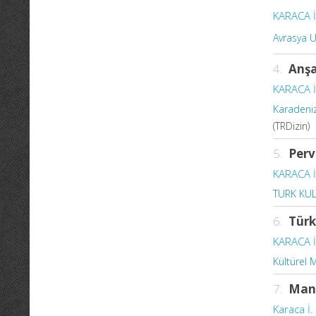
KARACA İ
Avrasya U
4.
Anşa
KARACA İ
Karadeniz
(TRDizin)
5.
Perv
KARACA İ
TURK KUL
6.
Türk
KARACA İ
Kültürel M
7.
Mani
Karaca İ.