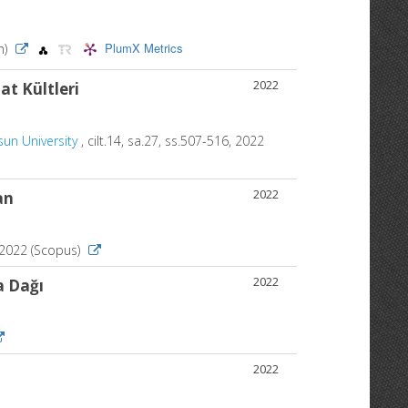
PlumX Metrics
n)
2022
at Kültleri
sun University
, cilt.14, sa.27, ss.507-516, 2022
2022
an
 2022 (Scopus)
2022
a Dağı
2022