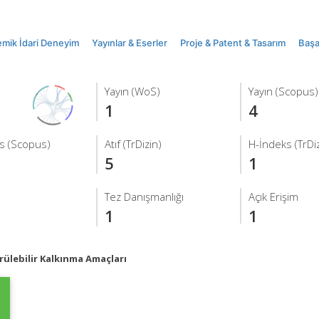
mik İdari Deneyim
Yayınlar & Eserler
Proje & Patent & Tasarım
Başar
Yayın (WoS)
Yayın (Scopus)
1
4
s (Scopus)
Atıf (TrDizin)
H-İndeks (TrDiz
5
1
Tez Danışmanlığı
Açık Erişim
1
1
ülebilir Kalkınma Amaçları