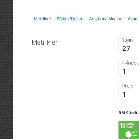
Metrikler
Eğitim Bilgileri
Araştırma Alanları
Akade
Yayın
Metrikler
27
H-İndek
1
Proje
1
BM Sürdür