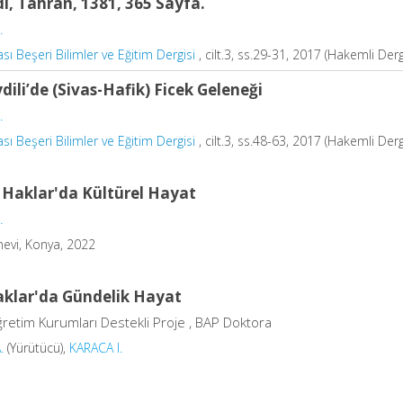
i, Tahran, 1381, 365 Sayfa.
.
sı Beşeri Bilimler ve Eğitim Dergisi
, cilt.3, ss.29-31, 2017 (Hakemli Derg
dili’de (Sivas-Hafik) Ficek Geleneği
.
sı Beşeri Bilimler ve Eğitim Dergisi
, cilt.3, ss.48-63, 2017 (Hakemli Derg
i Haklar'da Kültürel Hayat
.
ınevi, Konya, 2022
Haklar'da Gündelik Hayat
retim Kurumları Destekli Proje , BAP Doktora
.
(Yürütücü),
KARACA I.