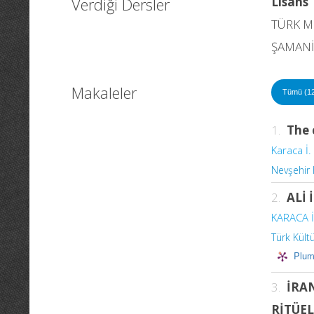
Verdiği Dersler
Lisans
TÜRK M
ŞAMAN
Makaleler
Tümü (1
1.
The 
Karaca İ.
Nevşehir 
2.
ALİ 
KARACA İ
Türk Kült
Plum
3.
İRA
RİTÜE