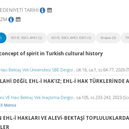
EDENİYETİ TARİHİ
İZM
2)
SCI-E, SSCI, AHCI (1)
SCI-E, SSCI, AHCI, ESCI (1)
Scopus (3)
TR
concept of spirit in Turkish cultural history
Hacı Bektaş Veli Üniversitesi SBE Dergisi
, cilt.16, sa.1, ss.64-77, 2026 (
İLAHİ DEĞİL EHL-İ HAK’IZ; EHL-İ HAK TÜRKLERİNDE 
.
ürü VE Hacı Bektaş Veli Araştırma Dergisi
, sa.105, ss.233-243, 2023 (Sc
X Metrics
N EHL-İ HAKLARI VE ALEVİ-BEKTAŞİ TOPLULUKLARDA
LLER