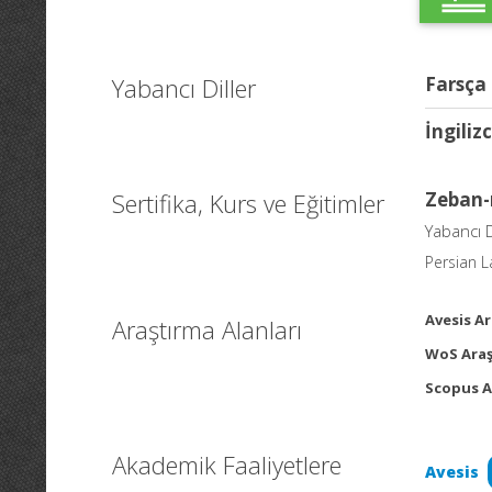
Yabancı Diller
Farsça
İngiliz
Sertifika, Kurs ve Eğitimler
Zeban-ı
Yabancı D
Persian L
Avesis Ar
Araştırma Alanları
WoS Araş
Scopus A
Akademik Faaliyetlere
Avesis