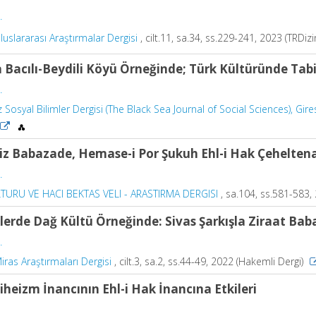
.
luslararası Araştırmalar Dergisi
, cilt.11, sa.34, ss.229-241, 2023 (TRDizi
 Bacılı-Beydili Köyü Örneğinde; Türk Kültüründe Tabi
.
 Sosyal Bilimler Dergisi (The Black Sea Journal of Social Sciences), Gire
iz Babazade, Hemase-i Por Şukuh Ehl-i Hak Çehelten
.
TURU VE HACI BEKTAS VELI - ARASTIRMA DERGISI
, sa.104, ss.581-583,
lerde Dağ Kültü Örneğinde: Sivas Şarkışla Ziraat Bab
.
iras Araştırmaları Dergisi
, cilt.3, sa.2, ss.44-49, 2022 (Hakemli Dergi)
heizm İnancının Ehl-i Hak İnancına Etkileri