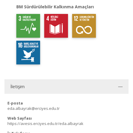
BM Sürdürülebilir Kalkınma Amaçları
İletişim
E-posta
eda.albayrak@erciyes.edu.tr
Web Sayfası
https://avesis.erciyes.edu.tr/eda.albayrak