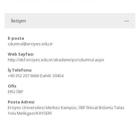
İletişim
E-posta
cdumrul@erciyes.edu.tr
Web Sayfası
http://iibf.erciyes.edu.tr/akademi/po/cdumrul.aspx
İş Telefonu
+90 352 207 6666
Dahili: 30454
Ofis
ERÜ İİBF
Posta Adresi
Erciyes Üniversitesi Merkez Kampüs, İİBF İktisat Bölümü Talas
Yolu Melikgazi/KAYSERİ