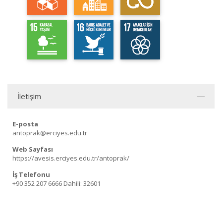
İletişim
E-posta
antoprak@erciyes.edu.tr
Web Sayfası
https://avesis.erciyes.edu.tr/antoprak/
İş Telefonu
+90 352 207 6666
Dahili: 32601