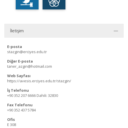
İletişim
E-posta
stazgin@erciyes.edu.tr
Diğer E-posta
taner_azgin@hotmail.com
Web Sayfası
https://avesis.erciyes.edu.tr/stazgin/
İş Telefonu
+90 352 207 6666
Dahili: 32830
Fax Telefonu
+90 352 437 5784
Ofis
E 308