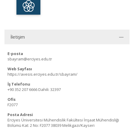
İletişim
E-posta
sbayram@erciyes.edu.tr
Web Sayfası
https://avesis.erciyes.edu.tr/sbayram/
İş Telefonu
+90 352 207 6666
Dahili: 32397
Ofis
F2077
Posta Adresi
Erciyes Üniversitesi Mühendislik Fakültesi İnşaat Mühendisliği
Bölümü Kat: 2 No: F2077 38039 Melikgazi/Kayseri