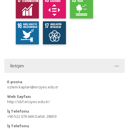
İletişim
E-posta
ozlem.kaplan@erciyes.edu.tr
Web Sayfası
http://sbf.erciyes.edu.tr/
İş Telefonu
+90 522 076 666
Dahili: 28659
İş Telefonu