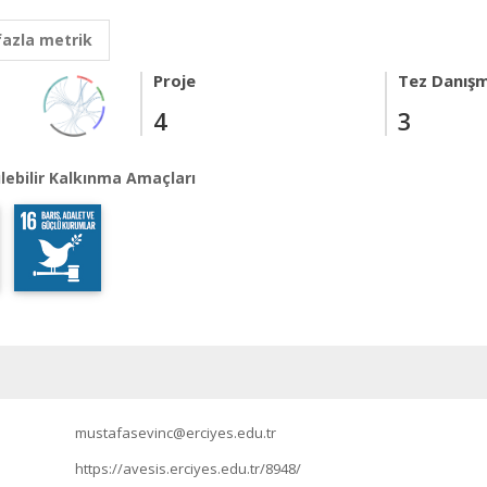
fazla metrik
Proje
Tez Danışm
4
3
lebilir Kalkınma Amaçları
mustafasevinc@erciyes.edu.tr
https://avesis.erciyes.edu.tr/8948/