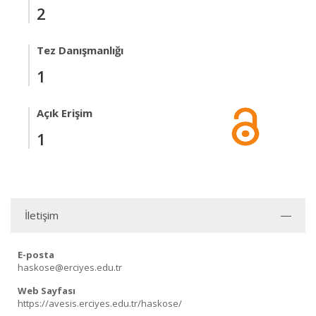
2
Tez Danışmanlığı
1
Açık Erişim
1
İletişim
E-posta
haskose@erciyes.edu.tr
Web Sayfası
https://avesis.erciyes.edu.tr/haskose/