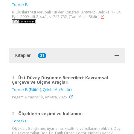
Toprak E.
II. Uluslararası Avrupalı Türkler Kongresi, Antwerp, Belçika, 1 - 04
Eylül 2009, cilt.2, sa.1, ss.747-752, (Tam Metin Bildiri)
Kitaplar
21
1.
Üst Düzey Düşünme Becerileri: Kavramsal
Çerçeve ve Ölçme Araçları
Toprak E. (Editör)
,
Çelebi M. (Editör)
Pegem A Yayıncılık, Ankara, 2025
2.
Ölçeklerin seçimi ve kullanımı
Toprak E.
Ölçekler: Geliştirme, uyarlama, kısaltma ve kullanım rehberi, Doç.
Dr. Levent Yakar,Doç. Dr. Fatih Orçan, Editör, Nobel Yayınevi,