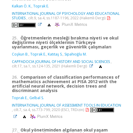
Kalkan Ö. K.
,
Toprak E.
INTERNATIONAL JOURNAL OF PSYCHOLOGY AND EDUCATIONAL
STUDIES
, cilt.9, sa.4, ss.1187-1196, 2022 (Hakemli Dergi)
PlumX Metrics
25.
Öğretmenlerin mesleği bırakma niyeti ve okul
değiştirme niyeti ölçeklerinin Türkçeye
uyarlanması, geçerlik ve güvenirlik çalışmaları
Coşkun B.
,
Toprak E.
,
Katıtaş S.
,
Sipahioğlu M.
CAPPADOCIA JOURNAL OF HISTORY AND SOCIAL SCIENCES
,
cilt.17, sa.1, ss.124-135, 2021 (Hakemli Dergi)
26.
Comparison of classification performances of
mathematics achievement at PISA 2012 with the
artificial neural network, decision trees and
discriminant analysis
Toprak E.
,
Gelbal S.
INTERNATIONAL JOURNAL OF ASSESSMENT TOOLS IN EDUCATION
, cilt.7, sa.4, ss.773-799, 2020 (ESCI, TRDizin)
PlumX Metrics
27.
Okul yönetiminden algılanan okul yaşam