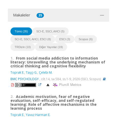
Makaleler
35
Tümü (35)
SCI-E, SSCI, AHCI (5)
SCI-E, SSCI, AHCI, ESCI (8)
ESCI (3)
Scopus (6)
TRDizin (10)
Diğer Yayınlar (19)
1.
From social media addiction to information
literacy: Unravelling the underlying mechanism of
critical thinking and cognitive flexibility
Toprak E.
,
Taşçı G.
,
Çelebi M.
BMC PSYCHOLOGY
, cilt.14, sa.584, ss.1-9, 2026 (SSCI, Scopus)
PlumX Metrics
2.
Academic motivation, fear of negative
evaluation, self-efficacy, and self-regulated
learning: Role of affective mechanisms in the
learning process
Toprak E.
,
Yavuz Harman E.