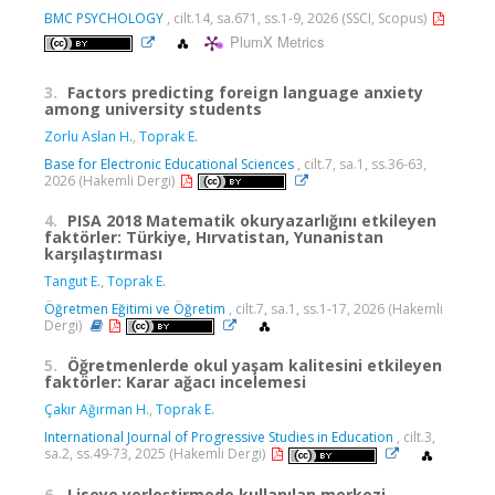
BMC PSYCHOLOGY
, cilt.14, sa.671, ss.1-9, 2026 (SSCI, Scopus)
PlumX Metrics
3.
Factors predicting foreign language anxiety
among university students
Zorlu Aslan H.
,
Toprak E.
Base for Electronic Educational Sciences
, cilt.7, sa.1, ss.36-63,
2026 (Hakemli Dergi)
4.
PISA 2018 Matematik okuryazarlığını etkileyen
faktörler: Türkiye, Hırvatistan, Yunanistan
karşılaştırması
Tangut E.
,
Toprak E.
Öğretmen Eğitimi ve Öğretim
, cilt.7, sa.1, ss.1-17, 2026 (Hakemli
Dergi)
5.
Öğretmenlerde okul yaşam kalitesini etkileyen
faktörler: Karar ağacı incelemesi
Çakır Ağırman H.
,
Toprak E.
International Journal of Progressive Studies in Education
, cilt.3,
sa.2, ss.49-73, 2025 (Hakemli Dergi)
6.
Liseye yerleştirmede kullanılan merkezi