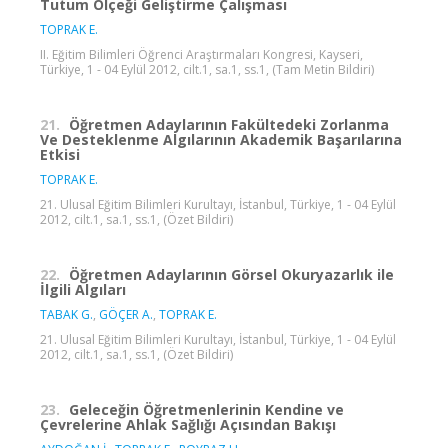
Tutum Ölçeği Geliştirme Çalışması
TOPRAK E.
II. Eğitim Bilimleri Öğrenci Araştırmaları Kongresi, Kayseri,
Türkiye, 1 - 04 Eylül 2012, cilt.1, sa.1, ss.1, (Tam Metin Bildiri)
21.
Öğretmen Adaylarının Fakültedeki Zorlanma
Ve Desteklenme Algılarının Akademik Başarılarına
Etkisi
TOPRAK E.
21. Ulusal Eğitim Bilimleri Kurultayı, İstanbul, Türkiye, 1 - 04 Eylül
2012, cilt.1, sa.1, ss.1, (Özet Bildiri)
22.
Öğretmen Adaylarının Görsel Okuryazarlık ile
İlgili Algıları
TABAK G.
,
GÖÇER A.
,
TOPRAK E.
21. Ulusal Eğitim Bilimleri Kurultayı, İstanbul, Türkiye, 1 - 04 Eylül
2012, cilt.1, sa.1, ss.1, (Özet Bildiri)
23.
Geleceğin Öğretmenlerinin Kendine ve
Çevrelerine Ahlak Sağlığı Açısından Bakışı