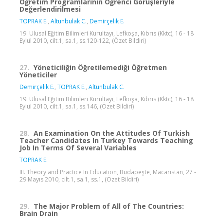
Öğretim Programlarının Öğrenci Görüşleriyle
Değerlendirilmesi
TOPRAK E.
,
Altunbulak C.
,
Demirçelik E.
19. Ulusal Eğitim Bilimleri Kurultayı, Lefkoşa, Kıbrıs (Kktc), 16 - 18
Eylül 2010, cilt.1, sa.1, ss.120-122, (Özet Bildiri)
27.
Yöneticiliğin Öğretilemediği Öğretmen
Yöneticiler
Demirçelik E.
,
TOPRAK E.
,
Altunbulak C.
19. Ulusal Eğitim Bilimleri Kurultayı, Lefkoşa, Kıbrıs (Kktc), 16 - 18
Eylül 2010, cilt.1, sa.1, ss.146, (Özet Bildiri)
28.
An Examination On the Attitudes Of Turkish
Teacher Candidates In Turkey Towards Teaching
Job In Terms Of Several Variables
TOPRAK E.
III. Theory and Practice In Education, Budapeşte, Macaristan, 27 -
29 Mayıs 2010, cilt.1, sa.1, ss.1, (Özet Bildiri)
29.
The Major Problem of All of The Countries:
Brain Drain