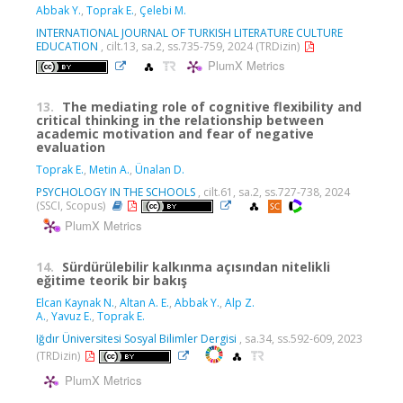
Abbak Y.
,
Toprak E.
,
Çelebi M.
INTERNATIONAL JOURNAL OF TURKISH LITERATURE CULTURE
EDUCATION
, cilt.13, sa.2, ss.735-759, 2024 (TRDizin)
PlumX Metrics
13.
The mediating role of cognitive flexibility and
critical thinking in the relationship between
academic motivation and fear of negative
evaluation
Toprak E.
,
Metin A.
,
Ünalan D.
PSYCHOLOGY IN THE SCHOOLS
, cilt.61, sa.2, ss.727-738, 2024
(SSCI, Scopus)
PlumX Metrics
14.
Sürdürülebilir kalkınma açısından nitelikli
eğitime teorik bir bakış
Elcan Kaynak N.
,
Altan A. E.
,
Abbak Y.
,
Alp Z.
A.
,
Yavuz E.
,
Toprak E.
Iğdır Üniversitesi Sosyal Bilimler Dergisi
, sa.34, ss.592-609, 2023
(TRDizin)
PlumX Metrics