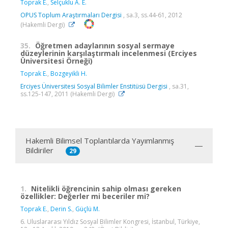
Toprak E.
,
Selçuklu A. E.
OPUS Toplum Araştırmaları Dergisi
, sa.3, ss.44-61, 2012
(Hakemli Dergi)
35.
Öğretmen adaylarının sosyal sermaye
düzeylerinin karşılaştırmalı incelenmesi (Erciyes
Üniversitesi Örneği)
Toprak E.
,
Bozgeyikli H.
Erciyes Üniversitesi Sosyal Bilimler Enstitüsü Dergisi
, sa.31,
ss.125-147, 2011 (Hakemli Dergi)
Hakemli Bilimsel Toplantılarda Yayımlanmış
Bildiriler
29
1.
Nitelikli öğrencinin sahip olması gereken
özellikler: Değerler mi beceriler mi?
Toprak E.
,
Derin S.
,
Güçlü M.
6. Uluslararası Yıldız Sosyal Bilimler Kongresi, İstanbul, Türkiye,