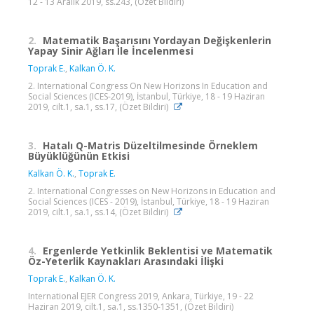
12 - 13 Aralık 2019, ss.243, (Özet Bildiri)
2.
Matematik Başarısını Yordayan Değişkenlerin
Yapay Sinir Ağları İ̇le İncelenmesi
Toprak E.
,
Kalkan Ö. K.
2. International Congress On New Horizons In Education and
Social Sciences (ICES-2019), İstanbul, Türkiye, 18 - 19 Haziran
2019, cilt.1, sa.1, ss.17, (Özet Bildiri)
3.
Hatalı Q-Matris Düzeltilmesinde Örneklem
Büyüklüğünün Etkisi
Kalkan Ö. K.
,
Toprak E.
2. International Congresses on New Horizons in Education and
Social Sciences (ICES - 2019), İstanbul, Türkiye, 18 - 19 Haziran
2019, cilt.1, sa.1, ss.14, (Özet Bildiri)
4.
Ergenlerde Yetkinlik Beklentisi ve Matematik
Öz-Yeterlik Kaynakları Arasındaki İlişki
Toprak E.
,
Kalkan Ö. K.
International EJER Congress 2019, Ankara, Türkiye, 19 - 22
Haziran 2019, cilt.1, sa.1, ss.1350-1351, (Özet Bildiri)