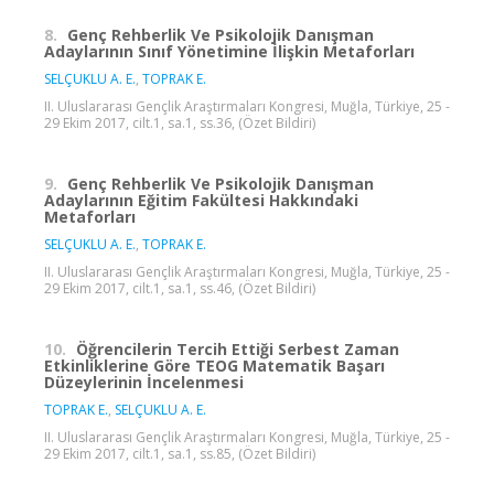
8.
Genç Rehberlik Ve Psikolojik Danışman
Adaylarının Sınıf Yönetimine İlişkin Metaforları
SELÇUKLU A. E.
,
TOPRAK E.
II. Uluslararası Gençlik Araştırmaları Kongresi, Muğla, Türkiye, 25 -
29 Ekim 2017, cilt.1, sa.1, ss.36, (Özet Bildiri)
9.
Genç Rehberlik Ve Psikolojik Danışman
Adaylarının Eğitim Fakültesi Hakkındaki
Metaforları
SELÇUKLU A. E.
,
TOPRAK E.
II. Uluslararası Gençlik Araştırmaları Kongresi, Muğla, Türkiye, 25 -
29 Ekim 2017, cilt.1, sa.1, ss.46, (Özet Bildiri)
10.
Öğrencilerin Tercih Ettiği Serbest Zaman
Etkinliklerine Göre TEOG Matematik Başarı
Düzeylerinin İncelenmesi
TOPRAK E.
,
SELÇUKLU A. E.
II. Uluslararası Gençlik Araştırmaları Kongresi, Muğla, Türkiye, 25 -
29 Ekim 2017, cilt.1, sa.1, ss.85, (Özet Bildiri)