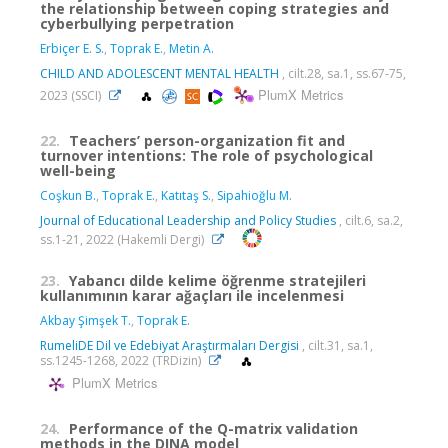
the relationship between coping strategies and
cyberbullying perpetration
Erbiçer E. S.
,
Toprak E.
,
Metin A.
CHILD AND ADOLESCENT MENTAL HEALTH
, cilt.28, sa.1, ss.67-75,
PlumX Metrics
2023 (SSCI)
22.
Teachers’ person-organization fit and
turnover intentions: The role of psychological
well-being
Coşkun B.
,
Toprak E.
,
Katıtaş S.
,
Sipahioğlu M.
Journal of Educational Leadership and Policy Studies
, cilt.6, sa.2,
ss.1-21, 2022 (Hakemli Dergi)
23.
Yabancı dilde kelime öğrenme stratejileri
kullanımının karar ağaçları ile incelenmesi
Akbay Şimşek T.
,
Toprak E.
RumeliDE Dil ve Edebiyat Araştırmaları Dergisi
, cilt.31, sa.1,
ss.1245-1268, 2022 (TRDizin)
PlumX Metrics
24.
Performance of the Q-matrix validation
methods in the DINA model