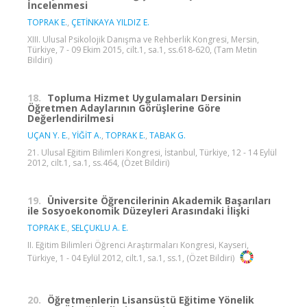
İncelenmesi
TOPRAK E.
,
ÇETİNKAYA YILDIZ E.
XIII. Ulusal Psikolojik Danışma ve Rehberlik Kongresi, Mersin,
Türkiye, 7 - 09 Ekim 2015, cilt.1, sa.1, ss.618-620, (Tam Metin
Bildiri)
18.
Topluma Hizmet Uygulamaları Dersinin
Öğretmen Adaylarının Görüşlerine Göre
Değerlendirilmesi
UÇAN Y. E.
,
YİĞİT A.
,
TOPRAK E.
,
TABAK G.
21. Ulusal Eğitim Bilimleri Kongresi, İstanbul, Türkiye, 12 - 14 Eylül
2012, cilt.1, sa.1, ss.464, (Özet Bildiri)
19.
Üniversite Öğrencilerinin Akademik Başarıları
ile Sosyoekonomik Düzeyleri Arasındaki İlişki
TOPRAK E.
,
SELÇUKLU A. E.
II. Eğitim Bilimleri Öğrenci Araştırmaları Kongresi, Kayseri,
Türkiye, 1 - 04 Eylül 2012, cilt.1, sa.1, ss.1, (Özet Bildiri)
20.
Öğretmenlerin Lisansüstü Eğitime Yönelik