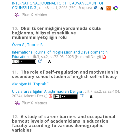
INTERNATIONAL JOURNAL FOR THE ADVANCEMENT OF
COUNSELLING
, cilt.48, sa.1, 2025 (ESCI, Scopus)
PlumX Metrics
10.
Okul tükenmişliğini yordamada okula
bağlanma, bilişsel esneklik ve
mükemmeliyetçiliğin rolü
Özen G.
,
Toprak E.
International Journal of Progression and Development in
Education
, cilt.3, sa.2, ss.72-95, 2025 (Hakemli Dergi)
11.
The role of self-regulation and motivation in
secondary school students’ english self-efficacy
Akdoğan N.
,
Toprak E.
Uluslararası Eğitim Araştırmacıları Dergisi
, cilt.7, sa.2, ss.82-104,
2024 (Hakemli Dergi)
PlumX Metrics
12.
A study of career barriers and occupational
burnout levels of academicians in education
faculty according to various demographic
variables