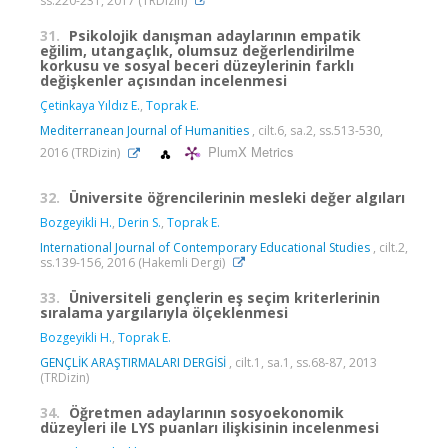
ss.220-231, 2017 (TRDizin)
31.
Psikolojik danışman adaylarının empatik
eğilim, utangaçlık, olumsuz değerlendirilme
korkusu ve sosyal beceri düzeylerinin farklı
değişkenler açısından incelenmesi
Çetinkaya Yıldız E.
,
Toprak E.
Mediterranean Journal of Humanities
, cilt.6, sa.2, ss.513-530,
PlumX Metrics
2016 (TRDizin)
32.
Üniversite öğrencilerinin mesleki değer algıları
Bozgeyikli H.
,
Derin S.
,
Toprak E.
International Journal of Contemporary Educational Studies
, cilt.2,
ss.139-156, 2016 (Hakemli Dergi)
33.
Üniversiteli gençlerin eş seçim kriterlerinin
sıralama yargılarıyla ölçeklenmesi
Bozgeyikli H.
,
Toprak E.
GENÇLİK ARAŞTIRMALARI DERGİSİ
, cilt.1, sa.1, ss.68-87, 2013
(TRDizin)
34.
Öğretmen adaylarının sosyoekonomik
düzeyleri ile LYS puanları ilişkisinin incelenmesi