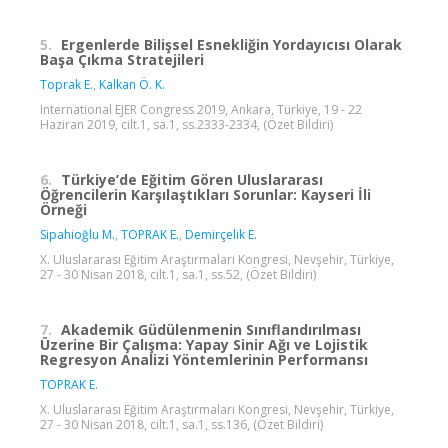
5.
Ergenlerde Bilişsel Esnekliğin Yordayıcısı Olarak
Başa Çıkma Stratejileri
Toprak E.
,
Kalkan Ö. K.
International EJER Congress 2019, Ankara, Türkiye, 19 - 22
Haziran 2019, cilt.1, sa.1, ss.2333-2334, (Özet Bildiri)
6.
Türkiye’de Eğitim Gören Uluslararası
Öğrencilerin Karşılaştıkları Sorunlar: Kayseri İli
Örneği
Sipahioğlu M.
,
TOPRAK E.
,
Demirçelik E.
X. Uluslararası Eğitim Araştırmaları Kongresi, Nevşehir, Türkiye,
27 - 30 Nisan 2018, cilt.1, sa.1, ss.52, (Özet Bildiri)
7.
Akademik Güdülenmenin Sınıflandırılması
Üzerine Bir Çalışma: Yapay Sinir Ağı ve Lojistik
Regresyon Analizi Yöntemlerinin Performansı
TOPRAK E.
X. Uluslararası Eğitim Araştırmaları Kongresi, Nevşehir, Türkiye,
27 - 30 Nisan 2018, cilt.1, sa.1, ss.136, (Özet Bildiri)