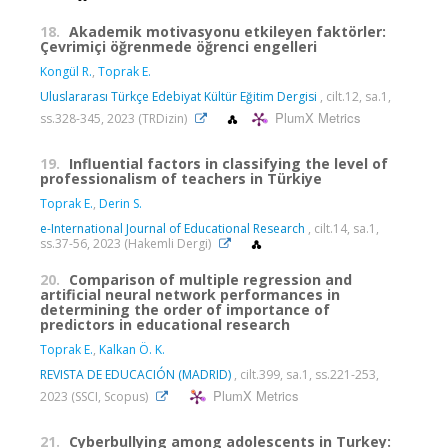
18.
Akademik motivasyonu etkileyen faktörler:
Çevrimiçi öğrenmede öğrenci engelleri
Kongül R.
,
Toprak E.
Uluslararası Türkçe Edebiyat Kültür Eğitim Dergisi
, cilt.12, sa.1,
PlumX Metrics
ss.328-345, 2023 (TRDizin)
19.
Influential factors in classifying the level of
professionalism of teachers in Türkiye
Toprak E.
,
Derin S.
e-International Journal of Educational Research
, cilt.14, sa.1,
ss.37-56, 2023 (Hakemli Dergi)
20.
Comparison of multiple regression and
artificial neural network performances in
determining the order of importance of
predictors in educational research
Toprak E.
,
Kalkan Ö. K.
REVISTA DE EDUCACIÓN (MADRID)
, cilt.399, sa.1, ss.221-253,
PlumX Metrics
2023 (SSCI, Scopus)
21.
Cyberbullying among adolescents in Turkey: