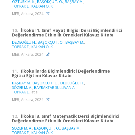
ÖZTÜRK M. K.
,
BAŞOKÇU T. O.
,
BAŞBAY M.
,
TOPRAK E.
,
KALKAN Ö. K.
MEB, Ankara, 2024
10.
İlkokul 1. Sınıf Hayat Bilgisi Dersi Biçimlendirici
Değerlendirme Etkinlik Örnekleri Kılavuz Kitabı
DEDEOĞLU H.
,
BAŞOKÇU T. O.
,
BAŞBAY M.
,
TOPRAK E.
,
KALKAN Ö. K.
MEB, Ankara, 2024
11.
İlkokullarda Biçimlendirici Değerlendirme
Eğitici Eğitimi Kılavuz Kitabı
BAŞBAY M.
,
BAŞOKÇU T. O.
,
DEDEOĞLU H.
,
SÖZER M. A.
,
BAYRAKTAR SULLIVAN A.
,
TOPRAK E.
, et al.
MEB, Ankara, 2024
12.
İlkokul 3. Sınıf Matematik Dersi Biçimlendirici
Değerlendirme Etkinlik Örnekleri Kılavuz Kitabı
SÖZER M. A.
,
BAŞOKÇU T. O.
,
BAŞBAY M.
,
TOPRAK E.
,
KALKAN Ö. K.