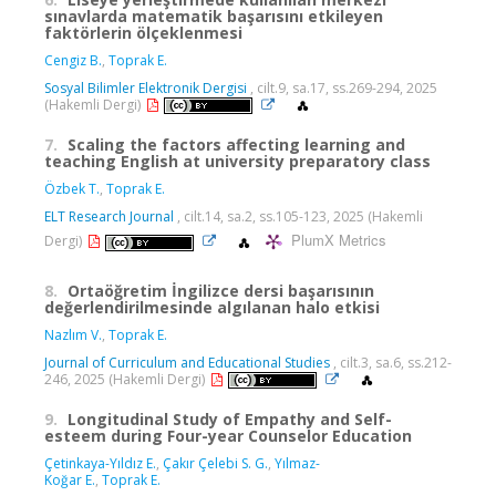
sınavlarda matematik başarısını etkileyen
faktörlerin ölçeklenmesi
Cengiz B.
,
Toprak E.
Sosyal Bilimler Elektronik Dergisi
, cilt.9, sa.17, ss.269-294, 2025
(Hakemli Dergi)
7.
Scaling the factors affecting learning and
teaching English at university preparatory class
Özbek T.
,
Toprak E.
ELT Research Journal
, cilt.14, sa.2, ss.105-123, 2025 (Hakemli
PlumX Metrics
Dergi)
8.
Ortaöğretim İngilizce dersi başarısının
değerlendirilmesinde algılanan halo etkisi
Nazlım V.
,
Toprak E.
Journal of Curriculum and Educational Studies
, cilt.3, sa.6, ss.212-
246, 2025 (Hakemli Dergi)
9.
Longitudinal Study of Empathy and Self-
esteem during Four-year Counselor Education
Çetinkaya-Yıldız E.
,
Çakır Çelebi S. G.
,
Yılmaz-
Koğar E.
,
Toprak E.