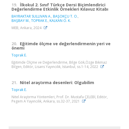
19.
İlkokul 2. Sınıf Türkçe Dersi Biçimlendirici
Değerlendirme Etkinlik Örnekleri Kılavuz Kitabı
BAYRAKTAR SULLIVAN A.
,
BAŞOKÇU T. O.
,
BAŞBAY M.
,
TOPRAK E.
,
KALKAN Ö. K.
MEB, Ankara, 2024
20.
Eğitimde ölçme ve değerlendirmenin yeri ve
önemi
Toprak E.
Eğitimde Ölçme ve Değerlendirme, Bilge Gök,Özge Bıkmaz
Bilgen, Editör, Lisans Yayıncılık, İstanbul, ss.1-14, 2022
21.
Nitel araştırma desenleri: Olgubilim
Toprak E.
Nitel Araştırma Yöntemleri, Prof. Dr. Mustafa ÇELEBİ, Editör,
Pegem A Yayıncılık, Ankara, ss.32-37, 2021