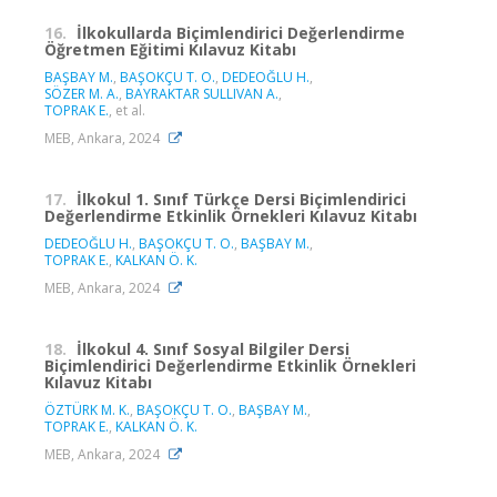
16.
İlkokullarda Biçimlendirici Değerlendirme
Öğretmen Eğitimi Kılavuz Kitabı
BAŞBAY M.
,
BAŞOKÇU T. O.
,
DEDEOĞLU H.
,
SÖZER M. A.
,
BAYRAKTAR SULLIVAN A.
,
TOPRAK E.
, et al.
MEB, Ankara, 2024
17.
İlkokul 1. Sınıf Türkçe Dersi Biçimlendirici
Değerlendirme Etkinlik Örnekleri Kılavuz Kitabı
DEDEOĞLU H.
,
BAŞOKÇU T. O.
,
BAŞBAY M.
,
TOPRAK E.
,
KALKAN Ö. K.
MEB, Ankara, 2024
18.
İlkokul 4. Sınıf Sosyal Bilgiler Dersi
Biçimlendirici Değerlendirme Etkinlik Örnekleri
Kılavuz Kitabı
ÖZTÜRK M. K.
,
BAŞOKÇU T. O.
,
BAŞBAY M.
,
TOPRAK E.
,
KALKAN Ö. K.
MEB, Ankara, 2024