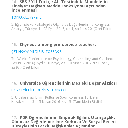
14.
SBS 2011 Türkçe Alt Testindeki Maddelerin
Cinsiyet Değişen Madde Fonksiyonu Açısından
İncelenmesi
TOPRAK E.
,
Yakar L.
5. Eğitimde ve Psikolojide Ölçme ve Değerlendirme Kongresi,
Antalya, Türkiye, 1 - 03 Eylül 2016, cilt.1, sa.1, ss.20, (Özet Bildiri)
15.
Shyness among pre-service teachers
ÇETİNKAYA YILDIZ E.
,
TOPRAK E.
7th World Conference on Psychology, Counseling and Guidance
(WCPCG-2016), Aydın, Türkiye, 28 - 30 Nisan 2016, cilt.1, sa.1,
ss.97, (Özet Bildiri)
16.
Üniversite Öğrencilerinin Mesleki Değer Algıları
BOZGEYİKLİ H.
,
DERİN S.
,
TOPRAK E.
5. Uluslararası Bilim, Kültür ve Spor Kongresi, Türkistan,
Kazakistan, 13 - 15 Nisan 2016, ss.1-3, (Tam Metin Bildiri)
17.
PDR Öğrencilerinin Empatik Eğilim, Utangaçlık,
Olumsuz Değerlendirilme Korkusu Ve Sosyal Beceri
Düzeylerinin Farklı Değişkenler Açısından