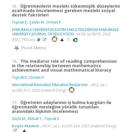
15.
Öğretmenlerin mesleki tükenmişlik düzeylerini
azaltmada öncelenmesi gereken mesleki sosyal
destek faktörleri
Toprak E.
,
Çelebi M.
,
Orman P.
PAMUKKALE UNIVERSITESI EGITIM FAKULTESI DERGISI-PAMUKKALE
UNIVERSITY JOURNAL OF EDUCATION
, sa.59, ss.38-55, 2023
(ESCI, TRDizin)
PlumX Metrics
16.
The mediator role of reading comprehension
in the relationship between mathematics
achievement and visual mathematical literacy
Toprak E.
,
Orman P.
International Innovative Education Researcher
, cilt.3, sa.1,
ss.285-317, 2023 (Hakemli Dergi)
17.
Öğretmen adaylarının iş bulma kaygıları ile
öğretmenlik mesleğine yönelik tutumları
arasındaki ilişkinin incelenmesi
Güçlü M.
,
Abbak Y.
,
Toprak E.
Erciyes Akademi
, cilt.37, sa.1, ss.207-224, 2023 (Hakemli Dergi)