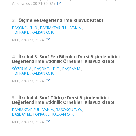
Ankara, ss.200-210, 2025
3.
Ölçme ve Değerlendirme Kılavuz Kitabı
BAŞOKÇU T. O.
,
BAYRAKTAR SULLIVAN A.
,
TOPRAK E.
,
KALKAN Ö. K.
MEB, Ankara, 2024
4.
İlkokul 3. Sınıf Fen Bilimleri Dersi Biçimlendirici
Değerlendirme Etkinlik Örnekleri Kılavuz Kitabı
SÖZER M. A.
,
BAŞOKÇU T. O.
,
BAŞBAY M.
,
TOPRAK E.
,
KALKAN Ö. K.
MEB, Ankara, 2024
5.
İlkokul 4. Sınıf Türkçe Dersi Biçimlendirici
Değerlendirme Etkinlik Örnekleri Kılavuz Kitabı
BAYRAKTAR SULLIVAN A.
,
BAŞOKÇU T. O.
,
BAŞBAY M.
,
TOPRAK E.
,
KALKAN Ö. K.
MEB, Ankara, 2024