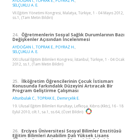
AYDOĞAN İ.
,
TOPRAK E.
,
POYRAZ H.
,
SELÇUKLU A. E.
VII.Eğitim Yönetimi Kongresi, Malatya, Türkiye, 1 - 04 Mayıs 2012,
ss.1, (Tam Metin Bildiri)
24.
Öğretmenlerin Sosyal Sağlık Durumlarının Bazı
Değişkenler Açısından İncelenmesi
AYDOĞAN İ.
,
TOPRAK E.
,
POYRAZ H.
,
SELÇUKLU A. E.
XXI.Ulusal Eğitim Bilimleri Kongresi, İstanbul, Türkiye, 1 - 04 Ocak
2012, ss.1, (Tam Metin Bildiri)
25.
İlköğretim Öğrencilerinin Çocuk İstismarı
Konusunda Farkındalık Düzeyini Artıracak Bir
Program Geliştirme Çalışması
Altunbulak C.
,
TOPRAK E.
,
Demirçelik E.
19. Ulusal Eğitim Bilimleri Kurultayı, Lefkoşa, Kıbrıs (Kktc), 16 - 18
Eylül 2010, cilt.1, sa.1, ss.64, (Özet Bildiri)
26.
Erciyes Üniversitesi Sosyal Bilimler Enstitüsü
Eğitim Bilimleri Anabilim Dalı Yüksek Lisans