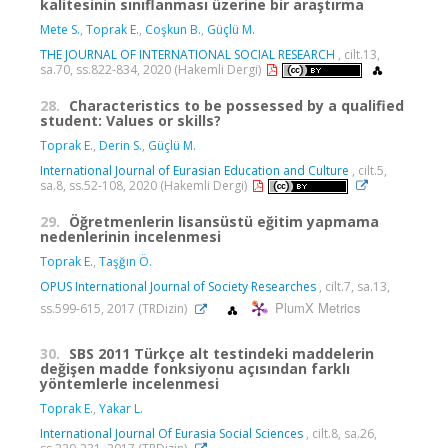
kalitesinin sınıflanması üzerine bir araştırma
Mete S.
,
Toprak E.
,
Coşkun B.
,
Güçlü M.
THE JOURNAL OF INTERNATIONAL SOCIAL RESEARCH
, cilt.13,
sa.70, ss.822-834, 2020 (Hakemli Dergi)
28.
Characteristics to be possessed by a qualified
student: Values or skills?
Toprak E.
,
Derin S.
,
Güçlü M.
International Journal of Eurasian Education and Culture
, cilt.5,
sa.8, ss.52-108, 2020 (Hakemli Dergi)
29.
Öğretmenlerin lisansüstü eğitim yapmama
nedenlerinin incelenmesi
Toprak E.
,
Taşğın Ö.
OPUS International Journal of Society Researches
, cilt.7, sa.13,
PlumX Metrics
ss.599-615, 2017 (TRDizin)
30.
SBS 2011 Türkçe alt testindeki maddelerin
değişen madde fonksiyonu açısından farklı
yöntemlerle incelenmesi
Toprak E.
,
Yakar L.
International Journal Of Eurasia Social Sciences
, cilt.8, sa.26,