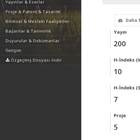
Yayınlar & Eserler
Proje & Patent & Tasarım
Daha 
Bilimsel & Mesleki Faaliyetler
Başarılar & Tanınırlık
Yayın
Duyurular & Dokümanlar
200
İletişim
H-İndeks (
Özgeçmiş Dosyası İndir
10
H-İndeks (
7
Proje
5