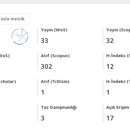
fazla metrik
Yayın (WoS)
Yayın (Sco
33
32
WoS)
Atıf (Scopus)
H-İndeks (
302
12
Scholar)
Atıf (TrDizin)
H-İndeks (
1
1
Tez Danışmanlığı
Açık Erişim
3
17