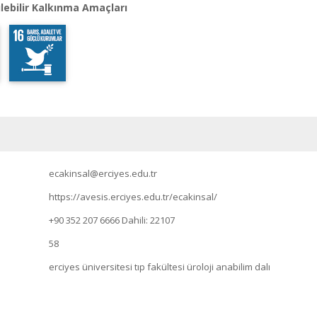
lebilir Kalkınma Amaçları
ecakinsal@erciyes.edu.tr
https://avesis.erciyes.edu.tr/ecakinsal/
+90 352 207 6666
Dahili: 22107
58
erciyes üniversitesi tıp fakültesi üroloji anabilim dalı