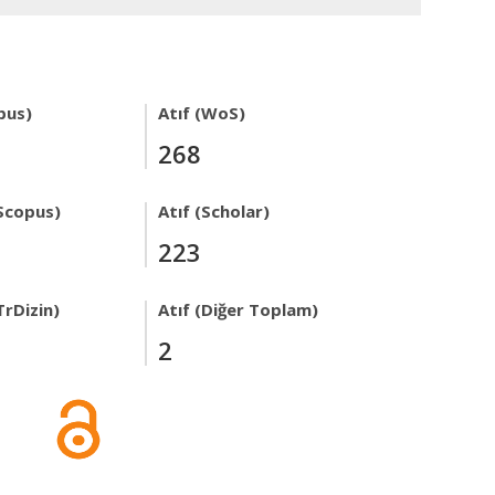
pus)
Atıf (WoS)
268
Scopus)
Atıf (Scholar)
223
TrDizin)
Atıf (Diğer Toplam)
2