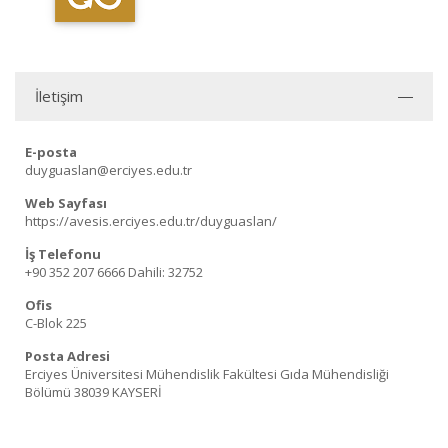
İletişim
E-posta
duyguaslan@erciyes.edu.tr
Web Sayfası
https://avesis.erciyes.edu.tr/duyguaslan/
İş Telefonu
+90 352 207 6666
Dahili: 32752
Ofis
C-Blok 225
Posta Adresi
Erciyes Üniversitesi Mühendislik Fakültesi Gıda Mühendisliği
Bölümü 38039 KAYSERİ