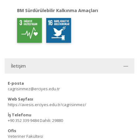
BM Sürdürülebilir Kalkınma Amaçları
İletişim
E-posta
cagrisinmez@erciyes.edu.tr
Web Sayfası
https://avesis.erciyes.edu.tr/cagrisinmez/
İş Telefonu
+90 352 339 9484
Dahili: 29880
Ofis
Veteriner Fakültesi