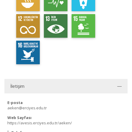
İletişim
E-posta
aeken@erciyes.edu.tr
Web Sayfası
https://avesis.erciyes.edu.tr/aeken/