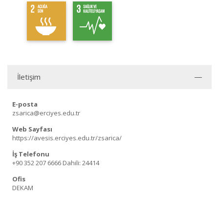
İletişim
E-posta
zsarica@erciyes.edu.tr
Web Sayfası
https://avesis.erciyes.edu.tr/zsarica/
İş Telefonu
+90 352 207 6666
Dahili: 24414
Ofis
DEKAM