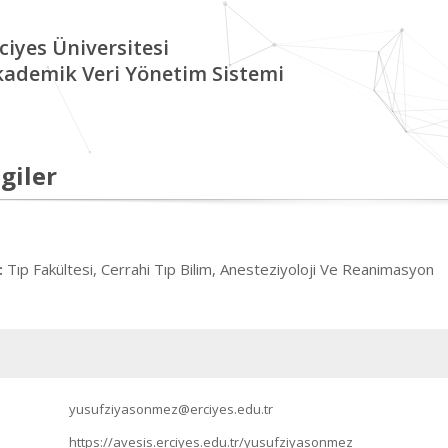
ciyes Üniversitesi
kademik Veri Yönetim Sistemi
giler
Tıp Fakültesi, Cerrahi Tıp Bilim, Anesteziyoloji Ve Reanimasyon
:
yusufziyasonmez@erciyes.edu.tr
https://avesis.erciyes.edu.tr/yusufziyasonmez