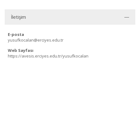
İletişim
E-posta
yusufkocalan@erciyes.edu.tr
Web Sayfası
https://avesis.erciyes.edu.tr/yusufkocalan