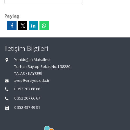
Paylaş
İletişim Bilgileri
Yenidoğan Mahallesi
Turhan Baytop Sokak No:1 38280
TALAS / KAYSERİ
aves@erciyes.edu.tr
0 352 207 66 66
0 352 207 66 67
0 352 437 49 31