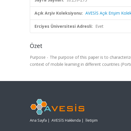
Açık Arşiv Koleksiyonu:
AVESİS Açık Erişim Kole
Erciyes Üniversitesi Adresli:
Evet
Özet
Purpose - The purpose of this paper is to characterize 
context of mobile learning in different countries (Port
Ana Sayfa
|
AVESİS Hakkında
|
İletişim