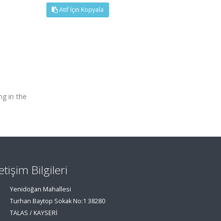
Atıf İçin Kopyala
ng in the
letişim Bilgileri
Yenidoğan Mahallesi
Turhan Baytop Sokak No:1 38280
TALAS / KAYSERİ