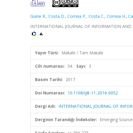
Guine R.
,
Costa D.
,
Correia P.
,
Costa C.
,
Correia H.
,
Ca
INTERNATIONAL JOURNAL OF INFORMATION AND LEARN
Yayın Türü:
Makale / Tam Makale
Cilt numarası:
34
Sayı:
3
Basım Tarihi:
2017
Doi Numarası:
10.1108/ijilt-11-2016-0052
Dergi Adı:
INTERNATIONAL JOURNAL OF INFO
Derginin Tarandığı İndeksler:
Emerging Sources
Sayfa Sayıları:
ss.259-273