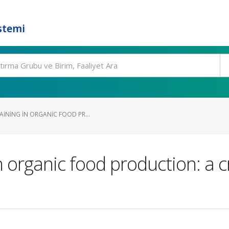
stemi
AINING IN ORGANIC FOOD PR...
in organic food production: a 