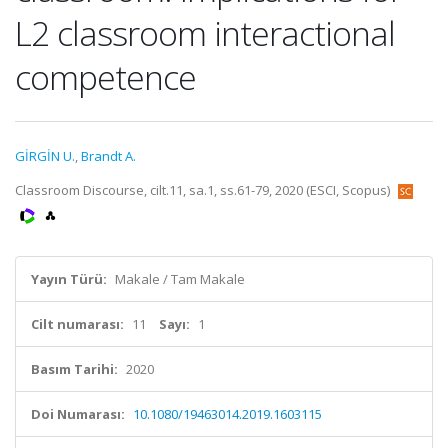
L2 classroom interactional
competence
GİRGİN U.
,
Brandt A.
Classroom Discourse, cilt.11, sa.1, ss.61-79, 2020 (ESCI, Scopus)
Yayın Türü:
Makale / Tam Makale
Cilt numarası:
11
Sayı:
1
Basım Tarihi:
2020
Doi Numarası:
10.1080/19463014.2019.1603115