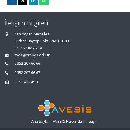
İletişim Bilgileri
Yenidoğan Mahallesi
Turhan Baytop Sokak No:1 38280
TALAS / KAYSERİ
aves@erciyes.edu.tr
0 352 207 66 66
0 352 207 66 67
0 352 437 49 31
Ana Sayfa
|
AVESİS Hakkında
|
İletişim