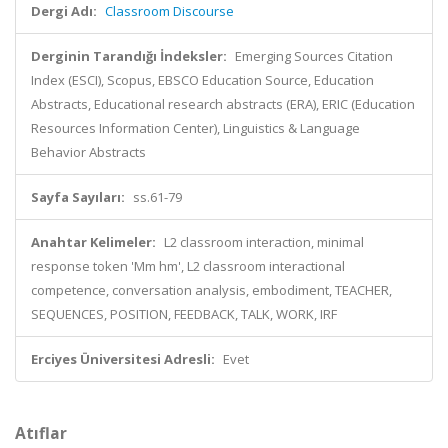
Dergi Adı:
Classroom Discourse
Derginin Tarandığı İndeksler:
Emerging Sources Citation
Index (ESCI), Scopus, EBSCO Education Source, Education
Abstracts, Educational research abstracts (ERA), ERIC (Education
Resources Information Center), Linguistics & Language
Behavior Abstracts
Sayfa Sayıları:
ss.61-79
Anahtar Kelimeler:
L2 classroom interaction, minimal
response token 'Mm hm', L2 classroom interactional
competence, conversation analysis, embodiment, TEACHER,
SEQUENCES, POSITION, FEEDBACK, TALK, WORK, IRF
Erciyes Üniversitesi Adresli:
Evet
Atıflar