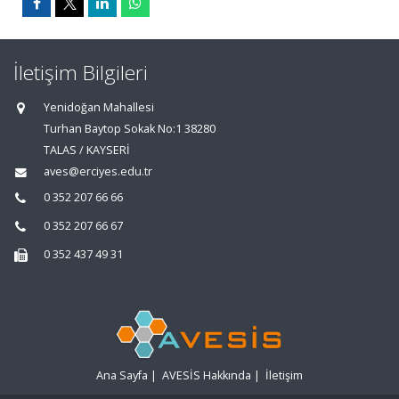
İletişim Bilgileri
Yenidoğan Mahallesi
Turhan Baytop Sokak No:1 38280
TALAS / KAYSERİ
aves@erciyes.edu.tr
0 352 207 66 66
0 352 207 66 67
0 352 437 49 31
Ana Sayfa
|
AVESİS Hakkında
|
İletişim