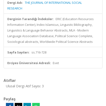
Dergi Adı:
THE JOURNAL OF INTERNATIONAL SOCIAL
RESEARCH
Derginin Tarandığı İndeksler:
ERIC (Education Resources
Information Center), Index Islamicus, Linguistic Bibliography,
Linguistics & Language Behavior Abstracts, MLA - Modern
Language Association Database, Political Science Complete,
Sociological abstracts, Worldwide Political Science Abstracts
Sayfa Sayıları:
ss.716-728
Erciyes Üniversitesi Adresli:
Evet
Atıflar
Ulusal Dergi Atıf Sayısı: 3
Paylaş