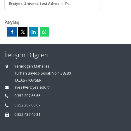
Erciyes Üniversitesi Adresli:
Evet
Paylaş
İletişim Bilgileri
Yenidoğan Mahallesi
Turhan Baytop Sokak No:1 38280
TALAS / KAYSERİ
aves@erciyes.edu.tr
0 352 207 66 66
0 352 207 66 67
0 352 437 49 31