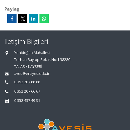
Paylaş
İletişim Bilgileri
Yenidoğan Mahallesi
Turhan Baytop Sokak No:1 38280
TALAS / KAYSERİ
aves@erciyes.edu.tr
0 352 207 66 66
0 352 207 66 67
0 352 437 49 31