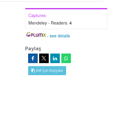
Captures
Mendeley - Readers:
4
-
see details
Paylaş
Atıf İçin Kopyala