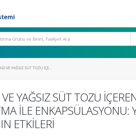
stemi
I VE YAĞSIZ SÜT TOZU İÇE...
VE YAĞSIZ SÜT TOZU İÇERE
MA İLE ENKAPSÜLASYONU: Y
N ETKİLERİ