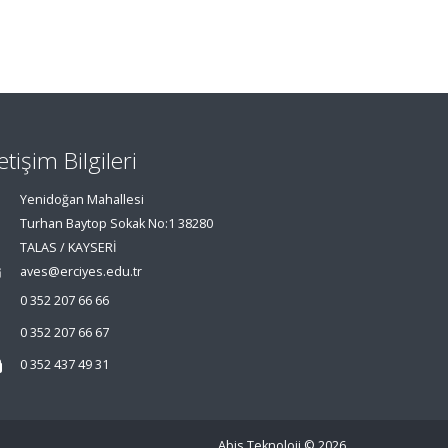
letişim Bilgileri
Yenidoğan Mahallesi
Turhan Baytop Sokak No:1 38280
TALAS / KAYSERİ
aves@erciyes.edu.tr
0 352 207 66 66
0 352 207 66 67
0 352 437 49 31
Abis Teknoloji
© 2026