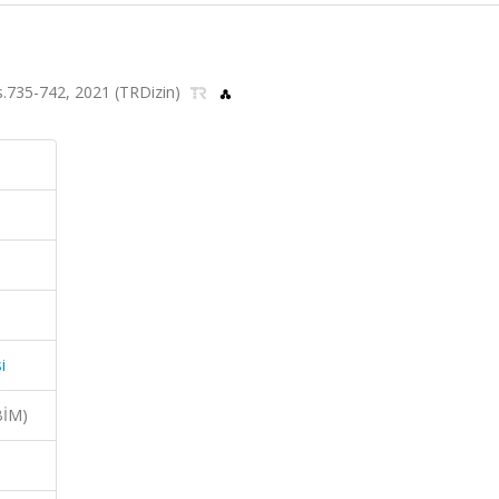
 ss.735-742, 2021 (TRDizin)
i
BİM)