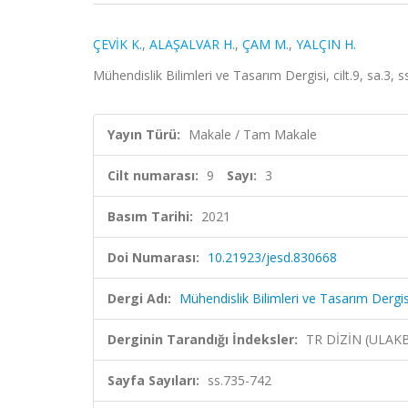
ÇEVİK K.
,
ALAŞALVAR H.
,
ÇAM M.
,
YALÇIN H.
Mühendislik Bilimleri ve Tasarım Dergisi, cilt.9, sa.3,
Yayın Türü:
Makale / Tam Makale
Cilt numarası:
9
Sayı:
3
Basım Tarihi:
2021
Doi Numarası:
10.21923/jesd.830668
Dergi Adı:
Mühendislik Bilimleri ve Tasarım Dergis
Derginin Tarandığı İndeksler:
TR DİZİN (ULAK
Sayfa Sayıları:
ss.735-742