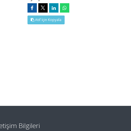
Atıf İçin Kopyala
letişim Bilgileri