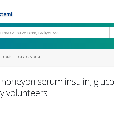
stemi
 TURKISH HONEYON SERUM I...
sh honeyon serum insulin, glu
hy volunteers