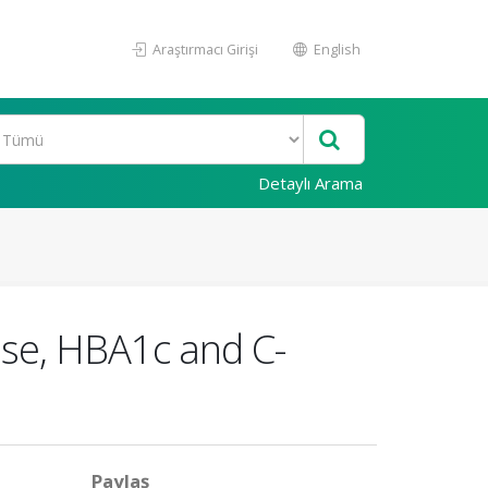
Araştırmacı Girişi
English
Detaylı Arama
cose, HBA1c and C-
Paylaş