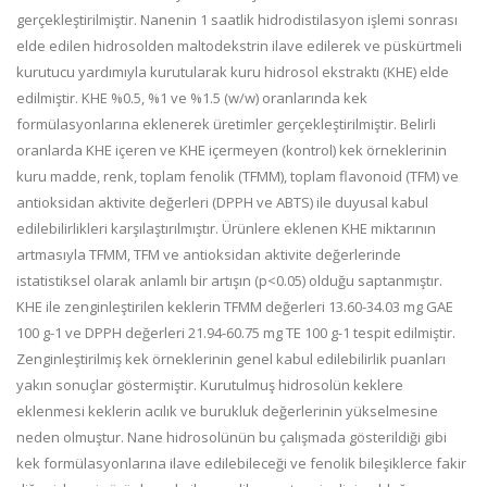
gerçekleştirilmiştir. Nanenin 1 saatlik hidrodistilasyon işlemi sonrası
elde edilen hidrosolden maltodekstrin ilave edilerek ve püskürtmeli
kurutucu yardımıyla kurutularak kuru hidrosol ekstraktı (KHE) elde
edilmiştir. KHE %0.5, %1 ve %1.5 (w/w) oranlarında kek
formülasyonlarına eklenerek üretimler gerçekleştirilmiştir. Belirli
oranlarda KHE içeren ve KHE içermeyen (kontrol) kek örneklerinin
kuru madde, renk, toplam fenolik (TFMM), toplam flavonoid (TFM) ve
antioksidan aktivite değerleri (DPPH ve ABTS) ile duyusal kabul
edilebilirlikleri karşılaştırılmıştır. Ürünlere eklenen KHE miktarının
artmasıyla TFMM, TFM ve antioksidan aktivite değerlerinde
istatistiksel olarak anlamlı bir artışın (p<0.05) olduğu saptanmıştır.
KHE ile zenginleştirilen keklerin TFMM değerleri 13.60-34.03 mg GAE
100 g
-1
ve DPPH değerleri 21.94-60.75 mg TE 100 g
-1
tespit edilmiştir.
Zenginleştirilmiş kek örneklerinin genel kabul edilebilirlik puanları
yakın sonuçlar göstermiştir. Kurutulmuş hidrosolün keklere
eklenmesi keklerin acılık ve burukluk değerlerinin yükselmesine
neden olmuştur. Nane hidrosolünün bu çalışmada gösterildiği gibi
kek formülasyonlarına ilave edilebileceği ve fenolik bileşiklerce fakir