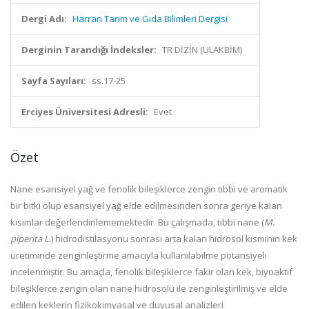
Dergi Adı:
Harran Tarım ve Gıda Bilimleri Dergisi
Derginin Tarandığı İndeksler:
TR DİZİN (ULAKBİM)
Sayfa Sayıları:
ss.17-25
Erciyes Üniversitesi Adresli:
Evet
Özet
Nane esansiyel yağ ve fenolik bileşiklerce zengin tıbbi ve aromatik
bir bitki olup esansiyel yağ elde edilmesinden sonra geriye kalan
kısımlar değerlendirilememektedir. Bu çalışmada, tıbbi nane (
M.
piperita L
.) hidrodistilasyonu sonrası arta kalan hidrosol kısmının kek
üretiminde zenginleştirme amacıyla kullanılabilme potansiyeli
incelenmiştir. Bu amaçla, fenolik bileşiklerce fakir olan kek, biyoaktif
bileşiklerce zengin olan nane hidrosolü ile zenginleştirilmiş ve elde
edilen keklerin fizikokimyasal ve duyusal analizleri