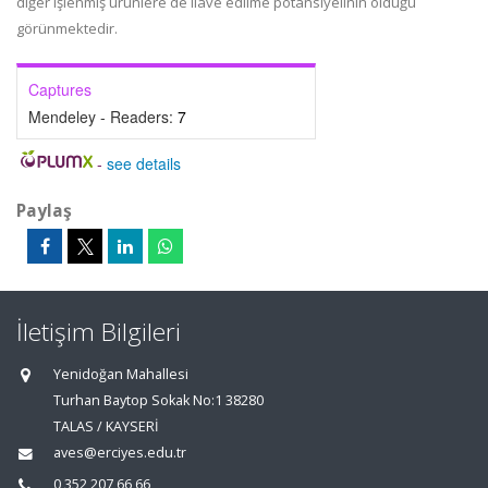
diğer işlenmiş ürünlere de ilave edilme potansiyelinin olduğu
görünmektedir.
Captures
Mendeley - Readers:
7
-
see details
Paylaş
İletişim Bilgileri
Yenidoğan Mahallesi
Turhan Baytop Sokak No:1 38280
TALAS / KAYSERİ
aves@erciyes.edu.tr
0 352 207 66 66