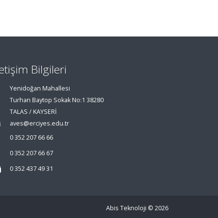
letişim Bilgileri
Yenidoğan Mahallesi
Turhan Baytop Sokak No:1 38280
TALAS / KAYSERİ
aves@erciyes.edu.tr
0 352 207 66 66
0 352 207 66 67
0 352 437 49 31
Abis Teknoloji
© 2026