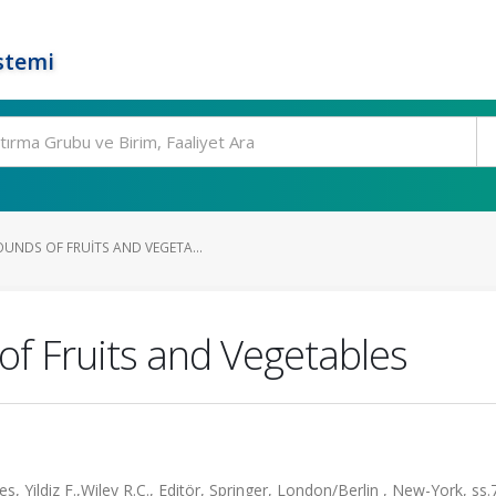
stemi
UNDS OF FRUITS AND VEGETA...
f Fruits and Vegetables
, Yildiz F.,Wiley R.C., Editör, Springer, London/Berlin , New-York, ss