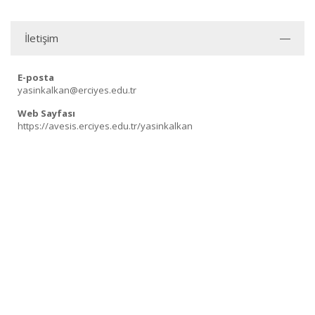
İletişim
E-posta
yasinkalkan@erciyes.edu.tr
Web Sayfası
https://avesis.erciyes.edu.tr/yasinkalkan