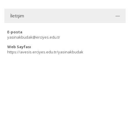
İletişim
E-posta
yasinakbudak@erciyes.edu.tr
Web Sayfası
https://avesis.erciyes.edu.tr/yasinakbudak