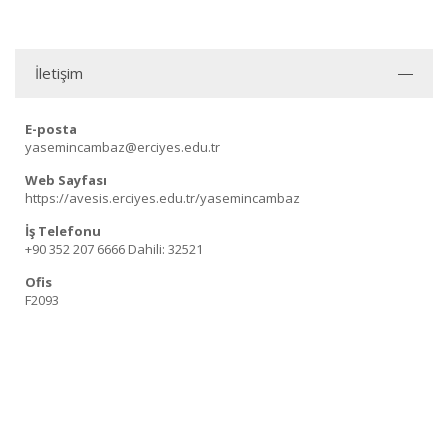
İletişim
E-posta
yasemincambaz@erciyes.edu.tr
Web Sayfası
https://avesis.erciyes.edu.tr/yasemincambaz
İş Telefonu
+90 352 207 6666
Dahili: 32521
Ofis
F2093