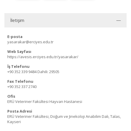
İletişim
E-posta
yasarakar@erciyes.edu.tr
Web Sayfası
https://avesis.erciyes.edu.tr/yasarakar/
İş Telefonu
+90 352 339 9484
Dahili: 29505
Fax Telefonu
+90 352 337 2740
Ofis
ERÜ Veteriner Fakültesi Hayvan Hastanesi
Posta Adresi
ERÜ Veteriner Fakültesi, Doğum ve Jinekoloji Anabilim Dalı, Talas,
Kayseri