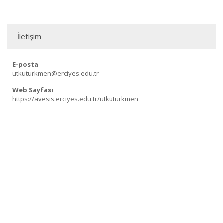
İletişim
E-posta
utkuturkmen@erciyes.edu.tr
Web Sayfası
https://avesis.erciyes.edu.tr/utkuturkmen