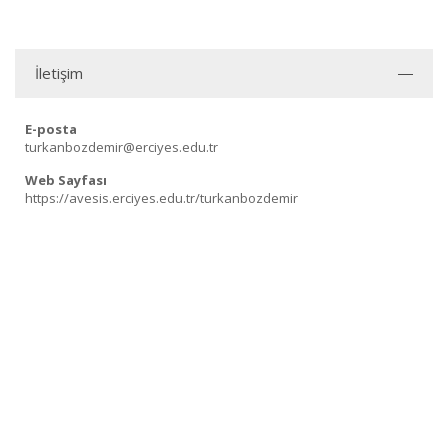
İletişim
E-posta
turkanbozdemir@erciyes.edu.tr
Web Sayfası
https://avesis.erciyes.edu.tr/turkanbozdemir