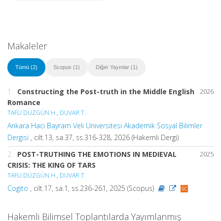
Makaleler
Tümü (2)
Scopus (1)
Diğer Yayınlar (1)
1.
Constructing the Post-truth in the Middle English
2026
Romance
TAFLI DÜZGÜN H.
,
DUVAR T.
Ankara Hacı Bayram Veli Üniversitesi Akademik Sosyal Bilimler
Dergisi
, cilt.13, sa.37, ss.316-328, 2026 (Hakemli Dergi)
2.
POST-TRUTHING THE EMOTIONS IN MEDIEVAL
2025
CRISIS: THE KING OF TARS
TAFLI DÜZGÜN H.
,
DUVAR T.
Cogito
, cilt.17, sa.1, ss.236-261, 2025 (Scopus)
Hakemli Bilimsel Toplantılarda Yayımlanmış