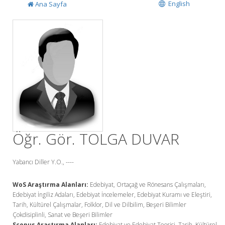
English
Ana Sayfa
Öğr. Gör. TOLGA DUVAR
Yabancı Diller Y.O., ----
WoS Araştırma Alanları:
Edebiyat, Ortaçağ ve Rönesans Çalışmaları,
Edebiyat İngiliz Adaları, Edebiyat İncelemeler, Edebiyat Kuramı ve Eleştiri,
Tarih, Kültürel Çalışmalar, Folklor, Dil ve Dilbilim, Beşeri Bilimler
Çokdisiplinli, Sanat ve Beşeri Bilimler
Scopus Araştırma Alanları:
Edebiyat ve Edebiyat Teorisi, Tarih, Kültürel