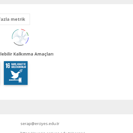
fazla metrik
lebilir Kalkınma Amaçları
serap@erciyes.edu.tr