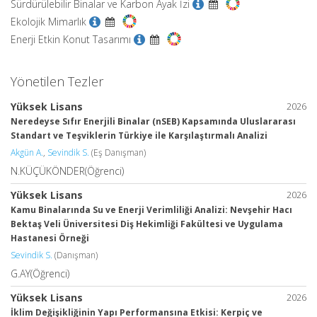
Sürdürülebilir Binalar ve Karbon Ayak İzi
Ekolojik Mimarlık
Enerji Etkin Konut Tasarımı
Yönetilen Tezler
Yüksek Lisans
2026
Neredeyse Sıfır Enerjili Binalar (nSEB) Kapsamında Uluslararası
Standart ve Teşviklerin Türkiye ile Karşılaştırmalı Analizi
Akgün A.
,
Sevindik S.
(Eş Danışman)
N.KÜÇÜKÖNDER(Öğrenci)
Yüksek Lisans
2026
Kamu Binalarında Su ve Enerji Verimliliği Analizi: Nevşehir Hacı
Bektaş Veli Üniversitesi Diş Hekimliği Fakültesi ve Uygulama
Hastanesi Örneği
Sevindik S.
(Danışman)
G.AY(Öğrenci)
Yüksek Lisans
2026
İklim Değişikliğinin Yapı Performansına Etkisi: Kerpiç ve