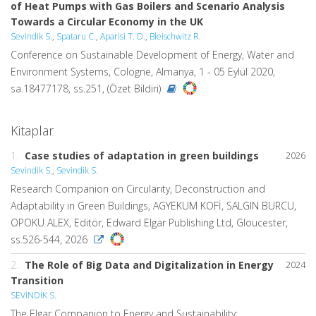
of Heat Pumps with Gas Boilers and Scenario Analysis
Towards a Circular Economy in the UK
Sevindik S.
,
Spataru C.
,
Aparisi T. D.
,
Bleischwitz R.
Conference on Sustainable Development of Energy, Water and
Environment Systems, Cologne, Almanya, 1 - 05 Eylül 2020,
sa.18477178, ss.251, (Özet Bildiri)
Kitaplar
1.
Case studies of adaptation in green buildings
2026
Sevindik S.
,
Sevindik S.
Research Companion on Circularity, Deconstruction and
Adaptability in Green Buildings, AGYEKUM KOFİ, SALGIN BURCU,
OPOKU ALEX, Editör, Edward Elgar Publishing Ltd, Gloucester,
ss.526-544, 2026
2.
The Role of Big Data and Digitalization in Energy
2024
Transition
SEVİNDİK S.
The Elgar Companion to Energy and Sustainability: