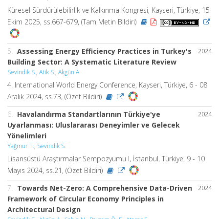
Küresel Sürdürülebilirlik ve Kalkınma Kongresi, Kayseri, Türkiye, 15
Ekim 2025, ss.667-679, (Tam Metin Bildiri)
5.
Assessing Energy Efficiency Practices in Turkey's
2024
Building Sector: A Systematic Literature Review
Sevindik S.
,
Atik S.
,
Akgün A.
4. International World Energy Conference, Kayseri, Türkiye, 6 - 08
Aralık 2024, ss.73, (Özet Bildiri)
6.
Havalandırma Standartlarının Türkiye'ye
2024
Uyarlanması: Uluslararası Deneyimler ve Gelecek
Yönelimleri
Yağmur T.
,
Sevindik S.
Lisansüstü Araştırmalar Sempozyumu I, İstanbul, Türkiye, 9 - 10
Mayıs 2024, ss.21, (Özet Bildiri)
7.
Towards Net-Zero: A Comprehensive Data-Driven
2024
Framework of Circular Economy Principles in
Architectural Design