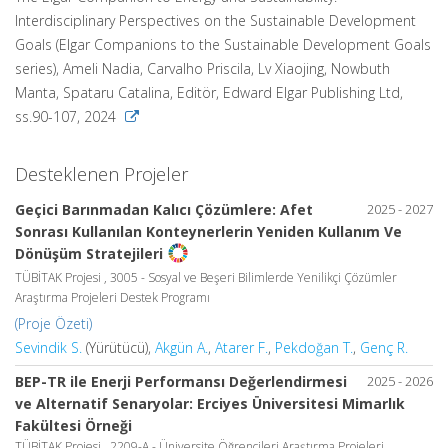
Interdisciplinary Perspectives on the Sustainable Development
Goals (Elgar Companions to the Sustainable Development Goals
series), Ameli Nadia, Carvalho Priscila, Lv Xiaojing, Nowbuth
Manta, Spataru Catalina, Editör, Edward Elgar Publishing Ltd,
ss.90-107, 2024
Desteklenen Projeler
Geçici Barınmadan Kalıcı Çözümlere: Afet
2025 - 2027
Sonrası Kullanılan Konteynerlerin Yeniden Kullanım Ve
Dönüşüm Stratejileri
TÜBİTAK Projesi , 3005 - Sosyal ve Beşeri Bilimlerde Yenilikçi Çözümler
Araştırma Projeleri Destek Programı
(Proje Özeti)
Sevindik S.
(Yürütücü),
Akgün A.
,
Atarer F.
,
Pekdoğan T.
,
Genç R.
BEP-TR ile Enerji Performansı Değerlendirmesi
2025 - 2026
ve Alternatif Senaryolar: Erciyes Üniversitesi Mimarlık
Fakültesi Örneği
TÜBİTAK Projesi , 2209-A - Üniversite Öğrencileri Araştırma Projeleri