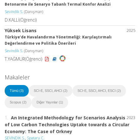
Betonarme ile Senaryo Tabanlı Termal Konfor Analizi
Sevindik S.
(Danışman)
D.KALLİ(Öğrenci)
Yüksek Lisans
2025
Türkiye’de Havalandırma Yönetmeliği: Karşılaştırmalı
Değerlendirme ve Politika Önerileri
Sevindik S.
(Danışman)
T.YAĞMUR(Öğrenci)
Makaleler
Tümü (3)
SCI-E, SSCI, AHCI (2)
SCI-E, SSCI, AHCI, ESCI (2)
Scopus (2)
Diğer Yayınlar (1)
1.
An Integrated Methodology for Scenarios Analysis
2023
of Low Carbon Technologies Uptake towards a Circular
Economy: The Case of Orkney
SEVİNDİK S.
,
Spataru C.