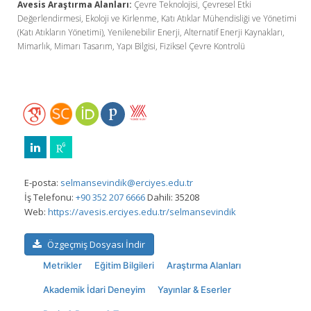
Avesis Araştırma Alanları:
Çevre Teknolojisi, Çevresel Etki
Değerlendirmesi, Ekoloji ve Kirlenme, Katı Atıklar Mühendisliği ve Yönetimi
(Katı Atıkların Yönetimi), Yenilenebilir Enerji, Alternatif Enerji Kaynakları,
Mimarlık, Mimarı Tasarım, Yapı Bilgisi, Fiziksel Çevre Kontrolü
E-posta:
selmansevindik@erciyes.edu.tr
İş Telefonu:
+90 352 207 6666
Dahili: 35208
Web:
https://avesis.erciyes.edu.tr/selmansevindik
Özgeçmiş Dosyası İndir
Metrikler
Eğitim Bilgileri
Araştırma Alanları
Akademik İdari Deneyim
Yayınlar & Eserler