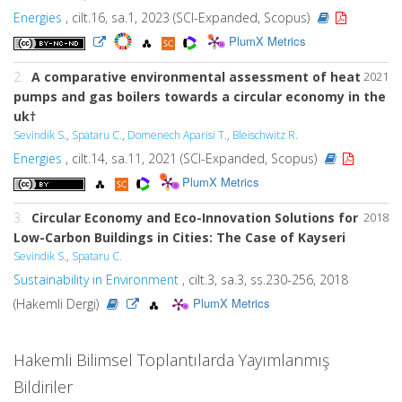
Energies
, cilt.16, sa.1, 2023 (SCI-Expanded, Scopus)
PlumX Metrics
2.
A comparative environmental assessment of heat
2021
pumps and gas boilers towards a circular economy in the
uk†
Sevindik S.
,
Spataru C.
,
Domenech Aparisi T.
,
Bleischwitz R.
Energies
, cilt.14, sa.11, 2021 (SCI-Expanded, Scopus)
PlumX Metrics
3.
Circular Economy and Eco-Innovation Solutions for
2018
Low-Carbon Buildings in Cities: The Case of Kayseri
Sevindik S.
,
Spataru C.
Sustainability in Environment
, cilt.3, sa.3, ss.230-256, 2018
PlumX Metrics
(Hakemli Dergi)
Hakemli Bilimsel Toplantılarda Yayımlanmış
Bildiriler