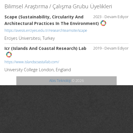
Bilimsel Araştırma / Çalışma Grubu Üyelikleri
Scape (Sustainability, Circularity And
2023 - Devam Ediyor
Architectural Practices In The Environment)
https://avesis.erciyes.edu.tr/researchteamsite/scape
Erciyes Üniversitesi, Turkey
Icr (Islands And Coastal Research) Lab
2019 - Devam Ediyor
https://www.islandscoastallab.com/
University College London, England
Abis Teknoloji
© 2026