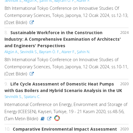
Sevindik S.
,
Akgün A.
,
Şahin N.
,
Bayram Ö. F.
,
Atarer F.
8th International Tokyo Conference on Innovative Studies Of
Contemporary Sciences, Tokyo, Japonya, 12 Ocak 2024, ss.12-13,
(Özet Bildiri)
8.
Sustainable Workforce in the Construction
2024
Industry: A Comprehensive Examination of Architects'
and Engineers' Perspectives
Akgün A.
,
Sevindik S.
,
Bayram Ö. F.
,
Atarer F.
,
Şahin N.
8th International Tokyo Conference on Innovative Studies of
Contemporary Sciences, Tokyo, Japonya, 12 Ocak 2024, ss.10-11,
(Özet Bildiri)
9.
Life Cycle Assessment of Domestic Heat Pumps
2020
with Gas Boilers and Hybrid Scenario Analysis in the UK
Sevindik S.
,
Spataru C.
International Conference on Energy, Environment and Storage of
Energy (ICEESEN), Kayseri, Türkiye, 19 - 21 Kasım 2020, ss.48-56,
(Tam Metin Bildiri)
10.
Comparative Environmental Impact Assessment
2020