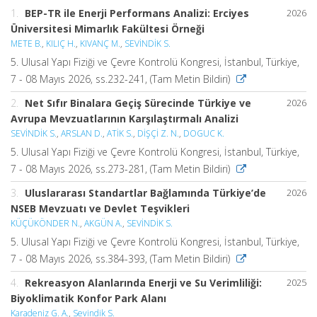
1.
BEP-TR ile Enerji Performans Analizi: Erciyes
2026
Üniversitesi Mimarlık Fakültesi Örneği
METE B.
,
KILIÇ H.
,
KIVANÇ M.
,
SEVİNDİK S.
5. Ulusal Yapı Fiziği ve Çevre Kontrolü Kongresi, İstanbul, Türkiye,
7 - 08 Mayıs 2026, ss.232-241, (Tam Metin Bildiri)
2.
Net Sıfır Binalara Geçiş Sürecinde Türkiye ve
2026
Avrupa Mevzuatlarının Karşılaştırmalı Analizi
SEVİNDİK S.
,
ARSLAN D.
,
ATİK S.
,
DİŞÇİ Z. N.
,
DOGUC K.
5. Ulusal Yapı Fiziği ve Çevre Kontrolü Kongresi, İstanbul, Türkiye,
7 - 08 Mayıs 2026, ss.273-281, (Tam Metin Bildiri)
3.
Uluslararası Standartlar Bağlamında Türkiye’de
2026
NSEB Mevzuatı ve Devlet Teşvikleri
KÜÇÜKÖNDER N.
,
AKGÜN A.
,
SEVİNDİK S.
5. Ulusal Yapı Fiziği ve Çevre Kontrolü Kongresi, İstanbul, Türkiye,
7 - 08 Mayıs 2026, ss.384-393, (Tam Metin Bildiri)
4.
Rekreasyon Alanlarında Enerji ve Su Verimliliği:
2025
Biyoklimatik Konfor Park Alanı
Karadeniz G. A.
,
Sevindik S.