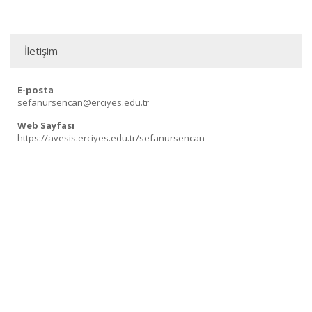
İletişim
E-posta
sefanursencan@erciyes.edu.tr
Web Sayfası
https://avesis.erciyes.edu.tr/sefanursencan