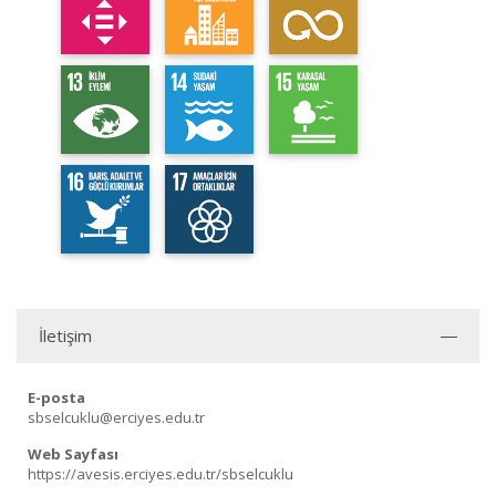
İletişim
E-posta
sbselcuklu@erciyes.edu.tr
Web Sayfası
https://avesis.erciyes.edu.tr/sbselcuklu