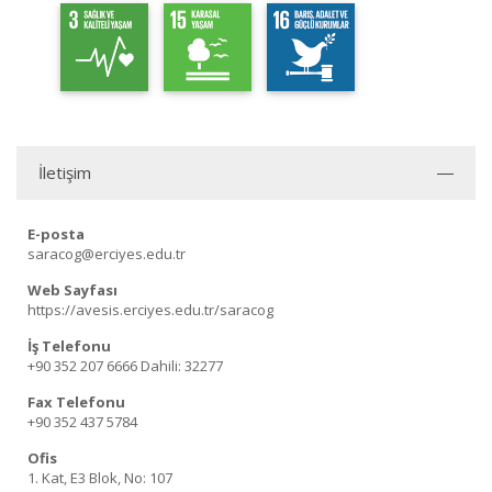
İletişim
E-posta
saracog@erciyes.edu.tr
Web Sayfası
https://avesis.erciyes.edu.tr/saracog
İş Telefonu
+90 352 207 6666
Dahili: 32277
Fax Telefonu
+90 352 437 5784
Ofis
1. Kat, E3 Blok, No: 107