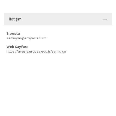
İletişim
E-posta
samiuyar@erciyes.edu.tr
Web Sayfası
https://avesis.erciyes.edu.tr/samiuyar