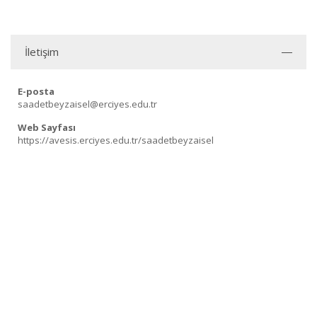
İletişim
E-posta
saadetbeyzaisel@erciyes.edu.tr
Web Sayfası
https://avesis.erciyes.edu.tr/saadetbeyzaisel